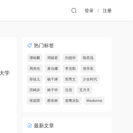
登录
注册
热门标签
谭咏麟
邓丽君
刘德华
陈奕迅
周杰伦
麦当娜
李克勤
张学友
工大学
容祖儿
杨千嬅
郑秀文
少女时代
滨崎步
林子祥
伍佰
五月天
张国荣
蔡依林
老鹰乐队
Madonna
最新文章