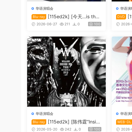
华语演唱会
华语演
[115ed2k] [今天…is the
[
Blu-ray
DVD
Day 刘德华巡回演唱会][Blu-ray
演唱会20
2026-06-27
211
0
100
2026-
1080i AVC DTS-HD MA5.1][IS
GiB]
O/42.00 GiB]
华语演唱会
华语演
[115ed2k] [陈伟霆“Insid
Blu-ray
WEB-DL
e Me”巡回演唱会][Bluray 1080i
安娜演唱会
2026-05-20
242
0
100
2026-