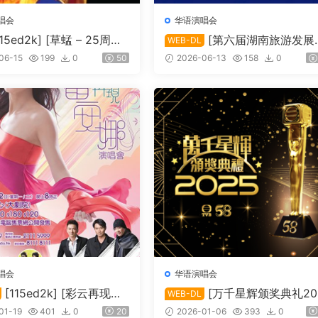
唱会
华语演唱会
115ed2k] [草蜢 – 25周年
[第六届湖南旅游发展
WEB-DL
10 Karaoke][ISO/6.76
会·青春湘潭演唱会][1080i FE
06-15
199
0
50
2026-06-13
158
0
HDTV MP2 H.264-HBO][TS/
0.33 GiB]
唱会
华语演唱会
[115ed2k] [彩云再现雷
[万千星辉颁奖典礼20
WEB-DL
][1080i.HDTV.H264.
5][1080i.HDTV.H264.DD5.1]
01-19
401
0
20
2026-01-06
393
0