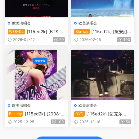
欧美演唱会
欧美演唱会
[115ed2k] [BTS Th
[115ed2k] [黛安娜·
WEB-DL
Blu-ray
e Comeback 演唱会：Ariran
克瑞儿里约演唱会 Diana Kral
2026-04-12
50
2026-02-15
100
g / BTS THE COMEBACK 演
l Live In Rio 2008][ISO/34.7
唱会 | ARIRANG |＊内封多国
6 GiB]
软字幕][1080P][MKV/9.91 G
iB]
欧美演唱会
欧美演唱会
[115ed2k] [2008-
[115ed2k] [迈克尔·杰
Blu-ray
DVD
凯莉·米洛 伦敦剧院演唱会 ]
克逊 – 1997年瑞典哥德堡历
2025-12-25
100
2025-12-18
50
[Blu-ray.1080i.H.264.DTS-H
史演唱会][ISO/7.67GB]
D.MA.5.1][ISO/40.42 GiB]