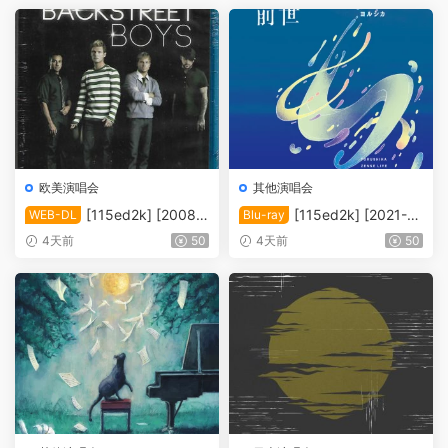
欧美演唱会
其他演唱会
[115ed2k] [2008-
[115ed2k] [2021-夜
WEB-DL
Blu-ray
后街男孩伦敦演唱会][MKV/4.
鹿：「前世」线上演唱会][M
4天前
50
4天前
50
39 GiB][1080P]
KV/12.83 GiB][1080p.BluRa
y.FLAC2.0.x264]