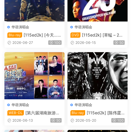
华语演唱会
华语演唱会
[115ed2k] [今天…is
[115ed2k] [草蜢 – 25
Blu-ray
DVD
the Day 刘德华巡回演唱会]
周年演唱会2010 Karaoke][IS
2026-06-27
100
2026-06-15
50
[Blu-ray 1080i AVC DTS-HD
O/6.76 GiB]
MA5.1][ISO/42.00 GiB]
华语演唱会
华语演唱会
[第六届湖南旅游发
[115ed2k] [陈伟霆“I
WEB-DL
Blu-ray
展大会·青春湘潭演唱会][108
nside Me”巡回演唱会][Blura
2026-06-13
50
2026-05-20
100
0i FEED HDTV MP2 H.264-
y 1080i AVC DTS-HD MA 5.
HBO][TS/20.33 GiB]
1][ISO/63.91 GiB]