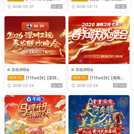
视 | 欢天喜地闹元宵][TS/6.8
2026年中央广播电视总台元
2026-03-27
20
2026-03-12
50
4 GiB]
宵晚会][2160p.50fps.UHDT
V.HEVC.10bit.HLG.DD5.1][T
S/29.83 GiB]
其他演唱会
其他演唱会
[115ed2k] [深圳卫
[115ed2k] [湖南卫
WEB-DL
WEB-DL
视 2026深圳卫视春节联欢晚
视4K超高清频道 2026湖南卫
2026-02-24
50
2026-02-24
100
会][1080i.HDTV.MPEG.DD2.
视芒果TV春节联欢晚会][216
0][TS/23.34 GiB]
0p.50fps.UHDTV.HEVC.10bi
t.HLG.DD5.1][TS/52.35 GiB]