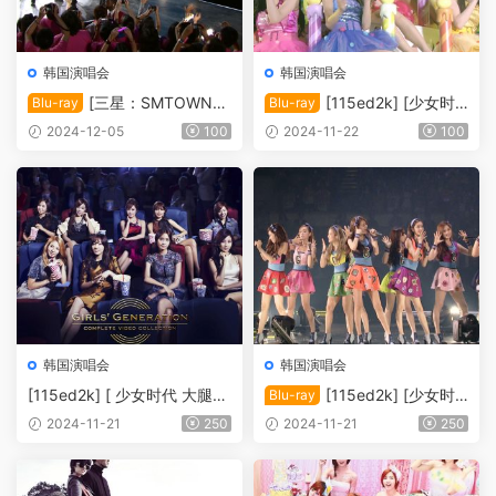
韩国演唱会
韩国演唱会
[三星：SMTOWN洛
[115ed2k] [少女时
Blu-ray
Blu-ray
杉矶演唱会3D Samsung SM
代 第二次日本全国巡演 Girls’
2024-12-05
100
2024-11-22
100
TOWN – SMTOWN Live ’10
Generation Japan 2nd Tour
World Tour In LA 3D 2011][I
Limited Edition 2013][ISO/3
SO/12.58G]
8.5G]
韩国演唱会
韩国演唱会
[115ed2k] [ 少女时代 大腿时
[115ed2k] [少女时
Blu-ray
代 视频合集 三蓝光完全限定
代 第三次日本全国巡演 Girls’
2024-11-21
250
2024-11-21
250
纪念版 Girls’ Generation Co
Generation Japan 3rd Tour
mplete Video Collection 201
Limited Edition 2014][ISO/3
2][ISO/45.1G]
7.9G]