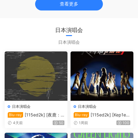
查看更多
日本演唱会
日本演唱会
日本演唱会
日本演唱会
[115ed2k] [夜鹿：2
[115ed2k] [Kep1er
Blu-ray
Blu-ray
022「月光」演唱会][MKV/1
日本演唱会2024][ISO/42.36
4天前
50
1周前
100
4.65 GiB][1080p.BluRay.FL
GiB]
AC2.0.x264]