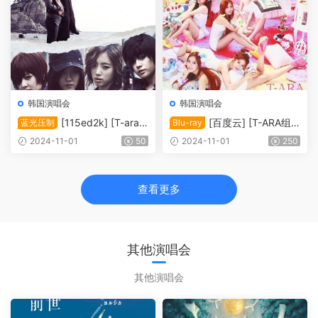
韩国演唱会
韩国演唱会
[115ed2k] [T-ara
[百度云] [T-ARA组
蓝光压制
Blu-ray
日本原版剧集短片][中字][MK
合日本武道馆演唱会 T-ARA J
2024-11-01
50
2024-11-01
250
V/8.59G]
apan Tour 2012 Jewelry Bo
x][ISO/41.1]
查看更多
其他演唱会
其他演唱会