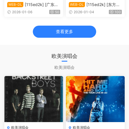
[115ed2k] [广东卫
[115ed2k] [东方卫
WEB-DL
WEB-DL
视4K超高清频道 2026广东卫
视4K超高清频道 梦圆东方·20
2026-01-06
50
2026-01-04
100
视大湾区跨年歌会][2160p.5
26东方卫视跨年盛典][2160
0fps.UHDTV.HEVC.10bit.HL
p.50fps.UHDTV.HEVC.10bit.
G.DD5.1][TS/33.13 GiB]
HLG.DD5.1][TS/77.06 GiB]
查看更多
欧美演唱会
欧美演唱会
欧美演唱会
欧美演唱会