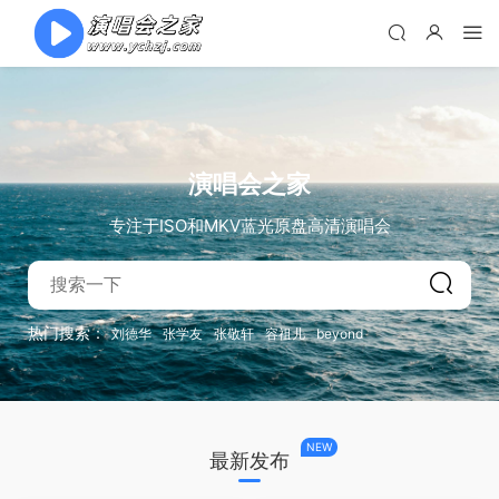
演唱会之家
专注于ISO和MKV蓝光原盘高清演唱会
热门搜索：
刘德华
张学友
张敬轩
容祖儿
beyond
NEW
最新发布