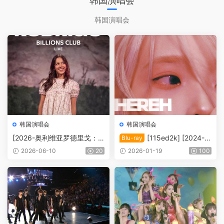
韩国演唱会
韩国演唱会
韩国演唱会
韩国演唱会
[2026-奥利维亚罗德里戈：
[115ed2k] [2024-李
Blu-ray
十亿俱乐部演唱会 Olivia Rod
知恩 IU H.E.R.E.H世界巡回演
2026-06-10
20
2026-01-19
100
rigo’s Spotify Billions Club Li
唱会][中字][1080p Blu-ray A
ve ][MKV/1.76 GiB]
VC DTS-HD MA 5.1][ISO/11
9.41 GiB]