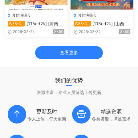
其他演唱会
其他演唱会
[115ed2k] [河南卫
[115ed2k] [山西卫
WEB-DL
WEB-DL
视 2026河南卫视春节联欢晚
视 2026黄河民歌春晚][1080
2026-02-24
50
2026-02-24
50
会][1080i.HDTV.AVC.DD2.0]
i.HDTV.AVC.DD2.0][TS/7.86
[TS/6.15 GiB]
GiB]
查看更多
我们的优势
资源丰富，专业人员筛选上传更新
更新及时
精选资源
专人上传，每天更新
各类资源，满足需求