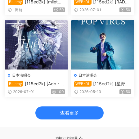
[115ed2k] [milet日
[115ed2k] [RADWI
Blu-ray
WEB-DL
本武道馆演唱会「Ray of Wat
MPS 20周年巡回演唱会 RAD
1周前
50
2026-07-01
50
er」/ milet LIVE at Nippon B
WIMPS.20th.ANNIVERSAR
udokan 2026「Ray of Wate
Y.LIVE.TOUR.2025.][1080
r」][1080p.BluRay.x264.FL
p][MKV/4.61 GiB]
AC.2.0][MKV/7.28 GiB]
日本演唱会
日本演唱会
[115ed2k] [Ado：2
[115ed2k] [星野源
Blu-ray
WEB-DL
025世界巡回演唱会 “Hibana”
巡回演唱会：流行病毒.GEN.
2026-07-01
100
2026-05-13
50
埼玉超级竞技场现场][MKV/3
HOSHINO.STADIUM.TOUR.
5.09 GiB]
POP.VIRUS.2019][1080p.N
F.WEB-DL.H264.AAC-UBWE
查看更多
B][MKV/5.48 GiB]