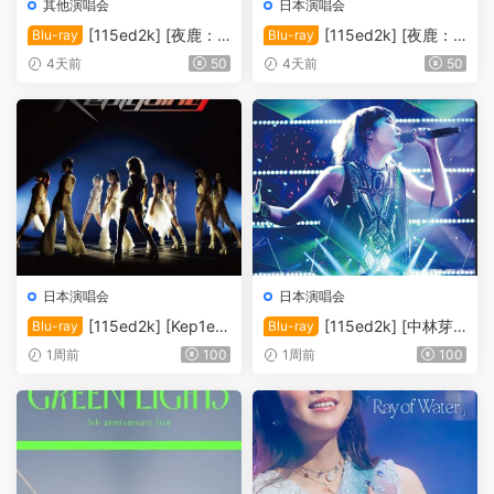
其他演唱会
日本演唱会
[115ed2k] [夜鹿：2
[115ed2k] [夜鹿：2
Blu-ray
Blu-ray
024「月亮和猫之舞」演唱
022「月光」演唱会][MKV/1
4天前
50
4天前
50
会][MKV/22.20 GiB][1080p.
4.65 GiB][1080p.BluRay.FL
BluRay.FLAC2.0.x264]
AC2.0.x264]
日本演唱会
日本演唱会
[115ed2k] [Kep1er
[115ed2k] [中林芽
Blu-ray
Blu-ray
日本演唱会2024][ISO/42.36
依-2016纪念演唱会][ISO/39.
1周前
100
1周前
100
GiB]
58 GiB]