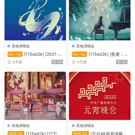
其他演唱会
其他演唱会
[115ed2k] [2021-夜
[115ed2k] [夜鹿：2
Blu-ray
Blu-ray
鹿：「前世」线上演唱会][M
024「月亮和猫之舞」演唱
4天前
50
4天前
50
KV/12.83 GiB][1080p.BluRa
会][MKV/22.20 GiB][1080p.
y.FLAC2.0.x264]
BluRay.FLAC2.0.x264]
其他演唱会
其他演唱会
[115ed2k] [辽宁卫
[总台4K超高清频道
WEB-DL
WEB-DL