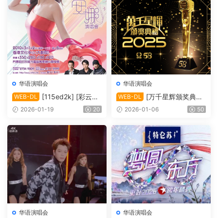
华语演唱会
华语演唱会
[115ed2k] [彩云再
[万千星辉颁奖典礼
WEB-DL
WEB-DL
现雷安娜演唱会][1080i.HDT
2025][1080i.HDTV.H264.D
2026-01-19
20
2026-01-06
50
V.H264.DD2.0][TS/4.09 Gi
D5.1][TS/13.32 GiB]
B]
华语演唱会
华语演唱会