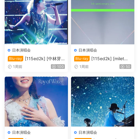
日本演唱会
日本演唱会
[115ed2k] [中林芽
[115ed2k] [milet：
Blu-ray
Blu-ray
依-2016纪念演唱会][ISO/39.
出道五周年纪念演唱会「GRE
1周前
100
1周前
50
58 GiB]
EN LIGHTS」大阪场 [歌曲章
节]][MKV/5.71 GiB]
日本演唱会
日本演唱会