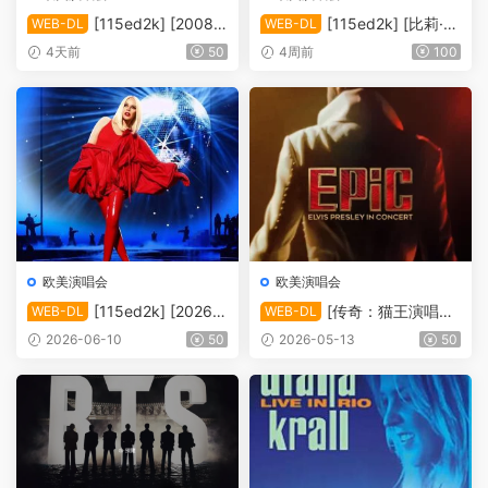
[115ed2k] [2008-
[115ed2k] [比莉·艾
WEB-DL
WEB-DL
后街男孩伦敦演唱会][MKV/4.
莉什：温柔重击巡回演唱会电
4天前
50
4周前
100
39 GiB][1080P]
影][ 2160p iT WEB-DL DoVi
HDR10+ H.265 DDP 5.1][M
KV/19.89 GiB]
欧美演唱会
欧美演唱会
[115ed2k] [2026-
[传奇：猫王演唱会
WEB-DL
WEB-DL
凯莉·米洛：Tension巡回演唱
EPiC.Elvis.Presley.in.Concer
2026-06-10
50
2026-05-13
50
会 ][1080p.NF.WEB-DL.DD
t.2025][2160p.AMZN.WEB-
P5.1.H264][MKV/4.80 GiB]
DL.DDP5.1.H.265][MKV/10.
44 GiB]