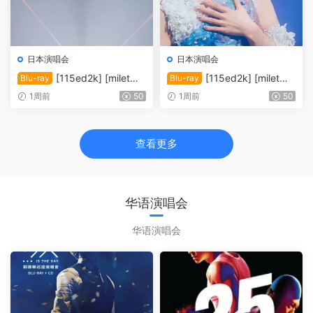
日本演唱会
日本演唱会
[115ed2k] [milet：
[115ed2k] [milet日
Blu-ray
Blu-ray
出道五周年纪念演唱会「GRE
本武道馆演唱会「Ray of Wat
1周前
50
1周前
50
EN LIGHTS」大阪场 [歌曲章
er」/ milet LIVE at Nippon B
节]][MKV/5.71 GiB]
udokan 2026「Ray of Wate
r」][1080p.BluRay.x264.FL
查看更多
AC.2.0][MKV/7.28 GiB]
华语演唱会
华语演唱会