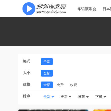
华语演唱会
日本
格式
全部
大小
全部
价格
全部
免费
收费
排序
最新
更新
推荐
下载