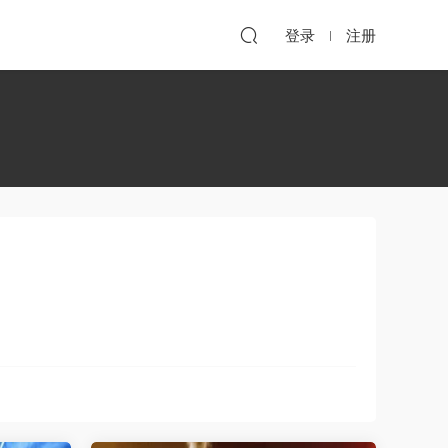
登录
注册