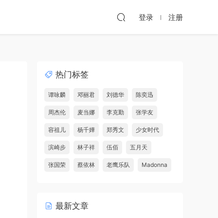
登录
注册
热门标签
谭咏麟
邓丽君
刘德华
陈奕迅
周杰伦
麦当娜
李克勤
张学友
容祖儿
杨千嬅
郑秀文
少女时代
滨崎步
林子祥
伍佰
五月天
张国荣
蔡依林
老鹰乐队
Madonna
最新文章