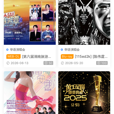
华语演唱会
华语演唱会
[第六届湖南旅游发
[115ed2k] [陈伟霆“I
WEB-DL
Blu-ray
展大会·青春湘潭演唱会][108
nside Me”巡回演唱会][Blura
2026-06-13
50
2026-05-20
100
0i FEED HDTV MP2 H.264-
y 1080i AVC DTS-HD MA 5.
HBO][TS/20.33 GiB]
1][ISO/63.91 GiB]