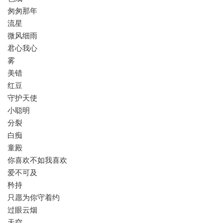
匆匆那年
流星
微风细雨
君心我心
雾
美错
红豆
守护天使
小聪明
分裂
白痴
童殿
你喜欢不如我喜欢
爱不可及
矜持
只愿为你守着约
过眼云烟
天空