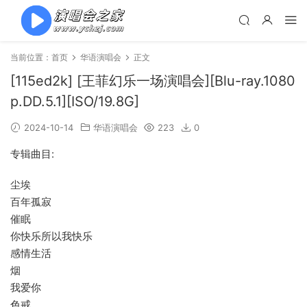
当前位置：
首页
华语演唱会
正文
[115ed2k] [王菲幻乐一场演唱会][Blu-ray.1080
p.DD.5.1][ISO/19.8G]
2024-10-14
华语演唱会
223
0
专辑曲目:
尘埃
百年孤寂
催眠
你快乐所以我快乐
感情生活
烟
我爱你
色戒