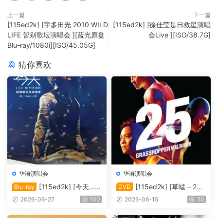
上一篇
下一篇
[115ed2k] [宇多田光 2010 WILD
[115ed2k] [徐佳莹是日救星演唱
LIFE 暂别歌坛演唱会 ][蓝光原盘
会Live ][ISO/38.7G]
Blu-ray/1080i][ISO/45.05G]
猜你喜欢
华语演唱会
华语演唱会
[115ed2k] [今天…is
[115ed2k] [草蜢 – 25
Blu-ray
DVD
the Day 刘德华巡回演唱会]
周年演唱会2010 Karaoke][IS
2026-06-27
100
2026-06-15
50
[Blu-ray 1080i AVC DTS-HD
O/6.76 GiB]
MA5.1][ISO/42.00 GiB]