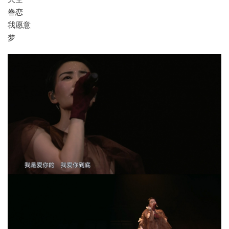
眷恋
我愿意
梦