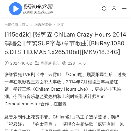
当前位置：
首页
华语演唱会
正文
[115ed2k] [张智霖 ChiLam Crazy Hours 2014
演唱会][简繁SUP字幕/章节歌曲][BluRay.1080
p.DTS-HD.MA5.1.x265.10bit][MKV/18.34G]
2024-10-02
华语演唱会
228
0
张智霖凭TVB剧《冲上云霄II》「Cool魔」顾夏阳爆红后，过去
一年在歌影视三方面都大丰收，2014年7月相隔三年再踏红
馆，举行三场《Chilam Crazy Hours Live》，更掀起扑飞热
潮。今回与音乐总监梁翘柏和比利时服装设计师Ann
Demeulemeester合作，在服装
及音乐制作上花费不菲。Chilam以白马王子造型登场，演绎
「祝君好」、「妳太善良 」、演唱会主题快歌「疯狂有时」以