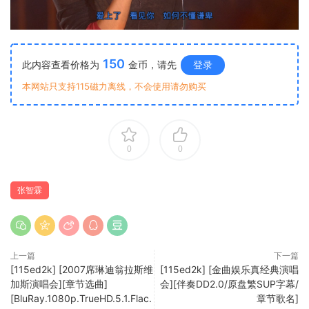
150
此内容查看价格为
金币，请先
登录
本网站只支持115磁力离线，不会使用请勿购买
0
0
张智霖
上一篇
下一篇
[115ed2k] [2007席琳迪翁拉斯维
[115ed2k] [金曲娱乐真经典演唱
加斯演唱会][章节选曲]
会][伴奏DD2.0/原盘繁SUP字幕/
[BluRay.1080p.TrueHD.5.1.Flac.
章节歌名]