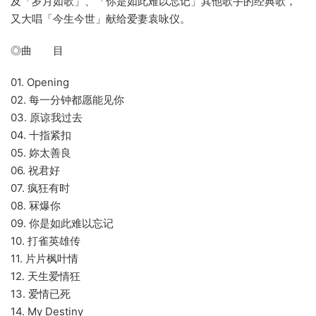
及「岁月如歌」、「你是如此难以忘记」其他歌手的经典歌，
又大唱「今生今世」献给爱妻袁咏仪。
◎曲 目
01. Opening
02. 每一分钟都愿能见你
03. 原谅我过去
04. 十指紧扣
05. 妳太善良
06. 祝君好
07. 疯狂有时
08. 冧爆你
09. 你是如此难以忘记
10. 打雀英雄传
11. 片片枫叶情
12. 天生爱情狂
13. 爱情已死
14. My Destiny