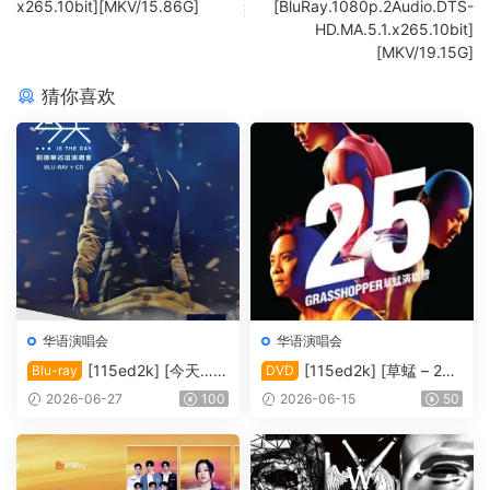
x265.10bit][MKV/15.86G]
[BluRay.1080p.2Audio.DTS-
HD.MA.5.1.x265.10bit]
[MKV/19.15G]
猜你喜欢
华语演唱会
华语演唱会
[115ed2k] [今天…is
[115ed2k] [草蜢 – 25
Blu-ray
DVD
the Day 刘德华巡回演唱会]
周年演唱会2010 Karaoke][IS
2026-06-27
100
2026-06-15
50
[Blu-ray 1080i AVC DTS-HD
O/6.76 GiB]
MA5.1][ISO/42.00 GiB]