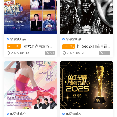
华语演唱会
华语演唱会
[第六届湖南旅游发
[115ed2k] [陈伟霆“I
WEB-DL
Blu-ray
展大会·青春湘潭演唱会][108
nside Me”巡回演唱会][Blura
2026-06-13
50
2026-05-20
100
0i FEED HDTV MP2 H.264-
y 1080i AVC DTS-HD MA 5.
HBO][TS/20.33 GiB]
1][ISO/63.91 GiB]
华语演唱会
华语演唱会