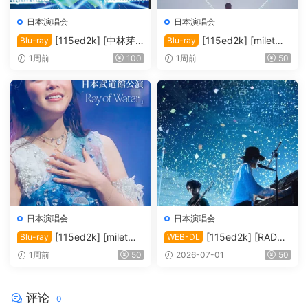
日本演唱会
日本演唱会
[115ed2k] [中林芽
[115ed2k] [milet：
Blu-ray
Blu-ray
依-2016纪念演唱会][ISO/39.
出道五周年纪念演唱会「GRE
1周前
100
1周前
50
58 GiB]
EN LIGHTS」大阪场 [歌曲章
节]][MKV/5.71 GiB]
日本演唱会
日本演唱会
[115ed2k] [milet日
[115ed2k] [RADWI
Blu-ray
WEB-DL
本武道馆演唱会「Ray of Wat
MPS 20周年巡回演唱会 RAD
1周前
50
2026-07-01
50
er」/ milet LIVE at Nippon B
WIMPS.20th.ANNIVERSAR
udokan 2026「Ray of Wate
Y.LIVE.TOUR.2025.][1080
r」][1080p.BluRay.x264.FL
p][MKV/4.61 GiB]
评论
0
AC.2.0][MKV/7.28 GiB]