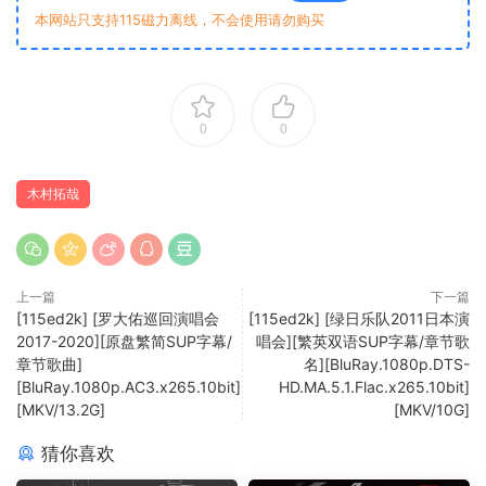
本网站只支持115磁力离线，不会使用请勿购买
0
0
木村拓哉
上一篇
下一篇
[115ed2k] [罗大佑巡回演唱会
[115ed2k] [绿日乐队2011日本演
2017-2020][原盘繁简SUP字幕/
唱会][繁英双语SUP字幕/章节歌
章节歌曲]
名][BluRay.1080p.DTS-
[BluRay.1080p.AC3.x265.10bit]
HD.MA.5.1.Flac.x265.10bit]
[MKV/13.2G]
[MKV/10G]
猜你喜欢