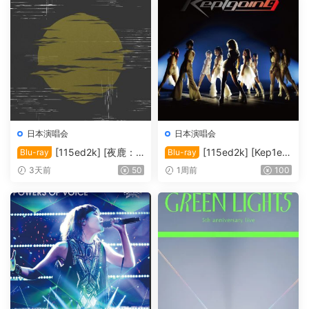
日本演唱会
日本演唱会
[115ed2k] [夜鹿：2
[115ed2k] [Kep1er
Blu-ray
Blu-ray
022「月光」演唱会][MKV/1
日本演唱会2024][ISO/42.36
3天前
50
1周前
100
4.65 GiB][1080p.BluRay.FL
GiB]
AC2.0.x264]