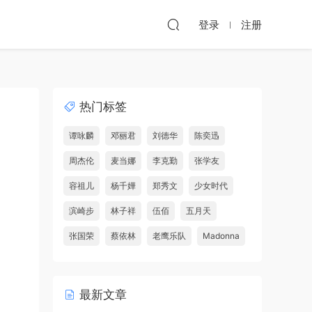
登录
注册
热门标签
谭咏麟
邓丽君
刘德华
陈奕迅
周杰伦
麦当娜
李克勤
张学友
容祖儿
杨千嬅
郑秀文
少女时代
滨崎步
林子祥
伍佰
五月天
张国荣
蔡依林
老鹰乐队
Madonna
最新文章