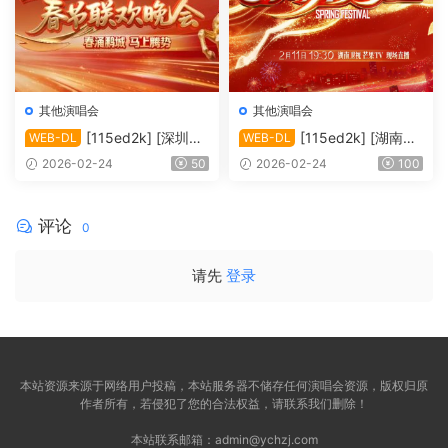
其他演唱会
其他演唱会
[115ed2k] [深圳卫
[115ed2k] [湖南卫
WEB-DL
WEB-DL
视 2026深圳卫视春节联欢晚
视4K超高清频道 2026湖南卫
2026-02-24
50
2026-02-24
100
会][1080i.HDTV.MPEG.DD2.
视芒果TV春节联欢晚会][216
0][TS/23.34 GiB]
0p.50fps.UHDTV.HEVC.10bi
t.HLG.DD5.1][TS/52.35 GiB]
评论
0
请先
登录
本站资源来源于网络用户投稿，本站服务器不储存任何演唱会资源，版权归原
作者所有，若侵犯了您的合法权益，请联系我们删除！
本站联系邮箱：
admin@ychzj.com