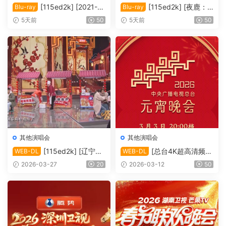
[115ed2k] [2021-夜
[115ed2k] [夜鹿：2
Blu-ray
Blu-ray
鹿：「前世」线上演唱会][M
024「月亮和猫之舞」演唱
5天前
50
5天前
50
KV/12.83 GiB][1080p.BluRa
会][MKV/22.20 GiB][1080p.
y.FLAC2.0.x264]
BluRay.FLAC2.0.x264]
其他演唱会
其他演唱会
[115ed2k] [辽宁卫
[总台4K超高清频道
WEB-DL
WEB-DL
视 | 欢天喜地闹元宵][TS/6.8
2026年中央广播电视总台元
2026-03-27
20
2026-03-12
50
4 GiB]
宵晚会][2160p.50fps.UHDT
V.HEVC.10bit.HLG.DD5.1][T
S/29.83 GiB]