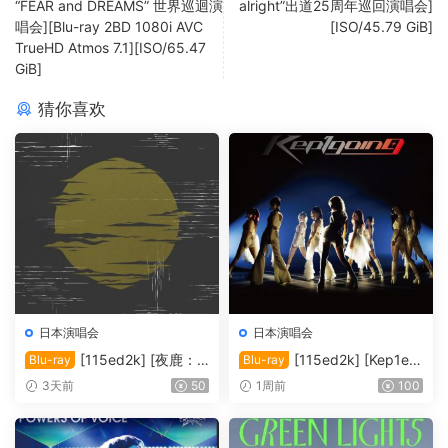
“FEAR and DREAMS” 世界巡迴演
alright”出道25周年巡回演唱会]
唱会][Blu-ray 2BD 1080i AVC
[ISO/45.79 GiB]
TrueHD Atmos 7.1][ISO/65.47
GiB]
猜你喜欢
日本演唱会
日本演唱会
[115ed2k] [夜鹿：2
[115ed2k] [Kep1er
Blu-ray
Blu-ray
022「月光」演唱会][MKV/1
日本演唱会2024][ISO/42.36
3天前
50
1周前
100
4.65 GiB][1080p.BluRay.FL
GiB]
AC2.0.x264]