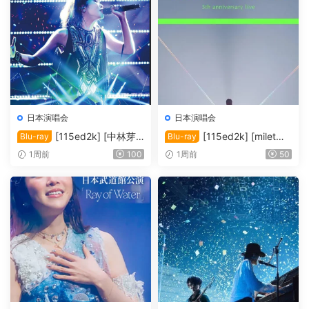
日本演唱会
日本演唱会
[115ed2k] [中林芽
[115ed2k] [milet：
Blu-ray
Blu-ray
依-2016纪念演唱会][ISO/39.
出道五周年纪念演唱会「GRE
1周前
100
1周前
50
58 GiB]
EN LIGHTS」大阪场 [歌曲章
节]][MKV/5.71 GiB]