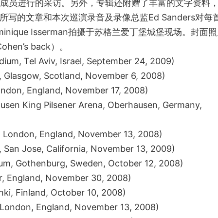
个乐队成员进行的采访。另外，专辑还附赠了丰富的文字资料
seltier所写的文章和本次巡演录音及录像总监Ed Sanders对每
ique Isserman拍摄于苏格兰爱丁堡城堡现场。封面
hen’s back）。
um, Tel Aviv, Israel, September 24, 2009)
 Glasgow, Scotland, November 6, 2008)
ondon, England, November 17, 2008)
en King Pilsener Arena, Oberhausen, Germany,
 London, England, November 13, 2008)
 San Jose, California, November 13, 2009)
m, Gothenburg, Sweden, October 12, 2008)
 England, November 30, 2008)
ki, Finland, October 10, 2008)
ondon, England, November 13, 2008)