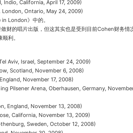
Indio, California, April 17, 2009)
London, Ontario, May 24, 2009)
 London》中的。
财的唱片出版，但这其实也是受到目前Cohen财务情
健康顺利。
el Aviv, Israel, September 24, 2009)
gow, Scotland, November 6, 2008)
, England, November 17, 2008)
ng Pilsener Arena, Oberhausen, Germany, November
on, England, November 13, 2008)
Jose, California, November 13, 2009)
thenburg, Sweden, October 12, 2008)
and, November 30, 2008)