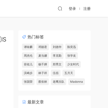
登录
注册
热门标签
IS
谭咏麟
邓丽君
刘德华
陈奕迅
周杰伦
麦当娜
李克勤
张学友
容祖儿
杨千嬅
郑秀文
少女时代
滨崎步
林子祥
伍佰
五月天
张国荣
蔡依林
老鹰乐队
Madonna
最新文章