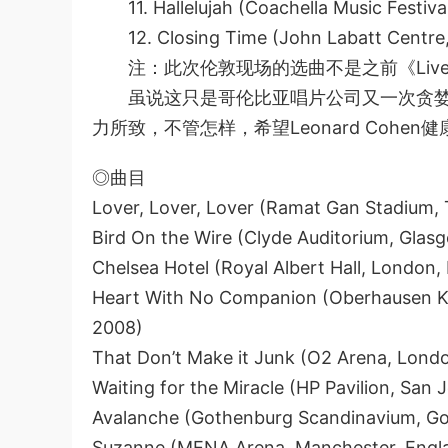
11. Hallelujah (Coachella Music Festival, 
12. Closing Time (John Labatt Centre, 
注：此次伦敦现场的选曲不是之前《Live in
虽说这只是哥伦比亚唱片公司又一次贪婪敛
力所致，不管怎样，希望Leonard Cohen
◎曲目
Lover, Lover, Lover (Ramat Gan Stadium, T
Bird On the Wire (Clyde Auditorium, Glas
Chelsea Hotel (Royal Albert Hall, London
Heart With No Companion (Oberhausen Ki
2008)
That Don’t Make it Junk (O2 Arena, Lond
Waiting for the Miracle (HP Pavilion, San 
Avalanche (Gothenburg Scandinavium, Go
Suzanne (MENA Arena, Manchester, Engl