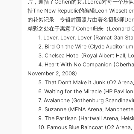
片，囊括了Cohen的女儿Lorca对每一
括The New Republic的编辑Leon Wie
的花絮记录。专辑封面照片由著名摄影师Domin
精彩之处在于寓意了Cohen归来（Leonard Co
1. Lover, Lover, Lover (Ramat Gan Stadi
2. Bird On the Wire (Clyde Auditorium,
3. Chelsea Hotel (Royal Albert Hall, L
4. Heart With No Companion (Oberhaus
November 2, 2008)
5. That Don’t Make it Junk (O2 Arena,
6. Waiting for the Miracle (HP Pavilion,
7. Avalanche (Gothenburg Scandinaviu
8. Suzanne (MENA Arena, Manchester,
9. The Partisan (Hartwall Arena, Helsin
10. Famous Blue Raincoat (O2 Arena, L