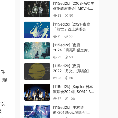
[115ed2k] [2008-后街男
孩伦敦演唱会][MKV/4.39
GiB][1080P]
23
50
[115ed2k] [2021-夜鹿：
「前世」线上演唱会]
[MKV/12.83 GiB]
21
50
[1080p.BluRay.FLAC2.0
.x264]
[115ed2k] [夜鹿：
2024「月亮和猫之舞」演
唱会][MKV/22.20 GiB]
22
50
[1080p.BluRay.FLAC2.0
.x264]
[115ed2k] [夜鹿：
2022「月光」演唱会]
事件
[MKV/14.65 GiB]
23
50
》现
[1080p.BluRay.FLAC2.0
.x264]
[115ed2k] [Kep1er 日本
a
演唱会2024][ISO/42.36
GiB]
37
100
辅以
[115ed2k] [中林芽
录
依-2016纪念演唱会]
[ISO/39.58 GiB]