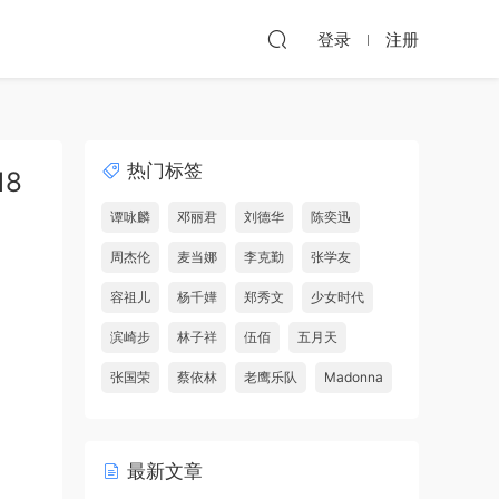
登录
注册
热门标签
18
谭咏麟
邓丽君
刘德华
陈奕迅
周杰伦
麦当娜
李克勤
张学友
容祖儿
杨千嬅
郑秀文
少女时代
滨崎步
林子祥
伍佰
五月天
张国荣
蔡依林
老鹰乐队
Madonna
最新文章