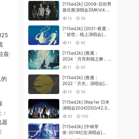
[115ed2k] [2008-后街男
孩伦敦演唱会][MKV/4.39
GiB][1080P]
12
50
[115ed2k] [2021-夜鹿：
「前世」线上演唱会]
25
[MKV/12.83 GiB]
11
50
直
[1080p.BluRay.FLAC2.0
.x264]
[115ed2k] [夜鹿：
兹·
2024「月亮和猫之舞」演
唱会][MKV/22.20 GiB]
11
50
[1080p.BluRay.FLAC2.0
.x264]
[115ed2k] [夜鹿：
火的
2022「月光」演唱会]
[MKV/14.65 GiB]
12
50
[1080p.BluRay.FLAC2.0
.x264]
[115ed2k] [Kep1er 日本
最
演唱会2024][ISO/42.36
丘：
GiB]
32
100
机器
[115ed2k] [中林芽
在
依-2016纪念演唱会]
[ISO/39.58 GiB]