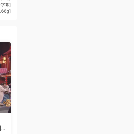
中字幕]
.66g]
|