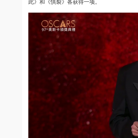
此》和《惧裂》各获得一项。