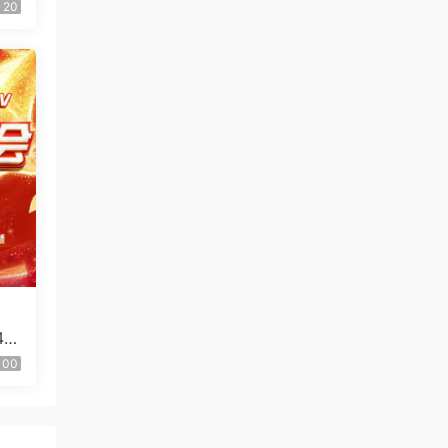
]
20
4K
果T
100
.U
]