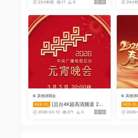
「前世」线上演唱会][MKV/12.8
「月亮和
23小时前
11
0
50
24小
3 GiB][1080p.BluRay.FLAC2.0.
22.20 
x264]
2.0.x2
其他演唱会
其他演
[总台4K超高清频道 202
WEB-DL
WEB-DL
6年中央广播电视总台元宵晚会]
26深圳
2026-03-12
271
0
50
2026-
[2160p.50fps.UHDTV.HEVC.10
i.HDTV
bit.HLG.DD5.1][TS/29.83 GiB]
GiB]