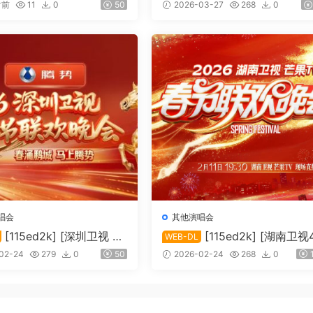
猫之舞」演唱会][MKV/
欢天喜地闹元宵][TS/6.84 GiB
时前
11
0
50
2026-03-27
268
0
GiB][1080p.BluRay.FLAC
64]
唱会
其他演唱会
[115ed2k] [深圳卫视 20
[115ed2k] [湖南卫视
WEB-DL
卫视春节联欢晚会][1080
超高清频道 2026湖南卫视芒
02-24
279
0
50
2026-02-24
268
0
.MPEG.DD2.0][TS/23.34
V春节联欢晚会][2160p.50fps
HDTV.HEVC.10bit.HLG.DD5.1
[TS/52.35 GiB]