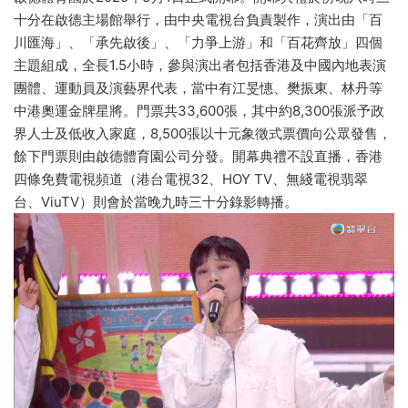
十分在啟德主場館舉行，由中央電視台負責製作，演出由「百
川匯海」、「承先啟後」、「力爭上游」和「百花齊放」四個
主題組成，全長1.5小時，參與演出者包括香港及中國內地表演
團體、運動員及演藝界代表，當中有江旻憓、樊振東、林丹等
中港奧運金牌星將。門票共33,600張，其中約8,300張派予政
界人士及低收入家庭，8,500張以十元象徵式票價向公眾發售，
餘下門票則由啟德體育園公司分發。開幕典禮不設直播，香港
四條免費電視頻道（港台電視32、HOY TV、無綫電視翡翠
台、ViuTV）則會於當晚九時三十分錄影轉播。