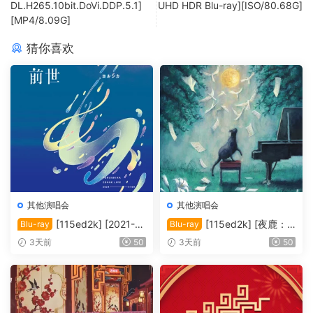
DL.H265.10bit.DoVi.DDP.5.1]
UHD HDR Blu-ray][ISO/80.68G]
[MP4/8.09G]
猜你喜欢
其他演唱会
其他演唱会
[115ed2k] [2021-夜
[115ed2k] [夜鹿：2
Blu-ray
Blu-ray
鹿：「前世」线上演唱会][M
024「月亮和猫之舞」演唱
3天前
50
3天前
50
KV/12.83 GiB][1080p.BluRa
会][MKV/22.20 GiB][1080p.
y.FLAC2.0.x264]
BluRay.FLAC2.0.x264]