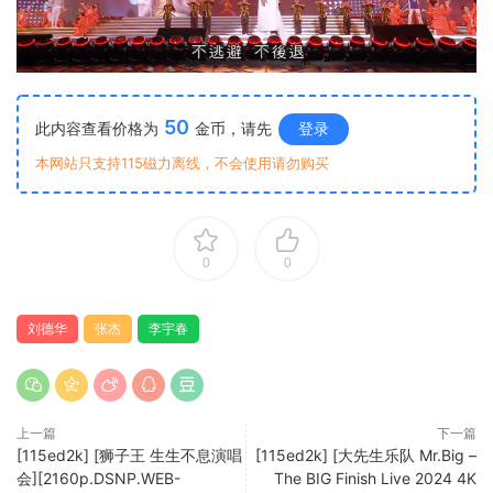
50
此内容查看价格为
金币，请先
登录
本网站只支持115磁力离线，不会使用请勿购买
0
0
刘德华
张杰
李宇春
上一篇
下一篇
[115ed2k] [狮子王 生生不息演唱
[115ed2k] [大先生乐队 Mr.Big –
会][2160p.DSNP.WEB-
The BIG Finish Live 2024 4K