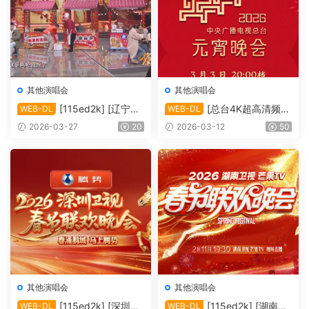
其他演唱会
其他演唱会
[115ed2k] [辽宁卫
[总台4K超高清频道
WEB-DL
WEB-DL
视 | 欢天喜地闹元宵][TS/6.8
2026年中央广播电视总台元
2026-03-27
20
2026-03-12
50
4 GiB]
宵晚会][2160p.50fps.UHDT
V.HEVC.10bit.HLG.DD5.1][T
S/29.83 GiB]
其他演唱会
其他演唱会
[115ed2k] [深圳卫
[115ed2k] [湖南卫
WEB-DL
WEB-DL