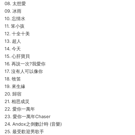
08. 太想愛
09. 冰雨
10. 忘情水
11. 笨小孩
12. 十全十美
13. 超人
14. 今天
15. 心肝寶貝
16. 再說一次?我愛你
17. 沒有人可以像你
18. 牧笛
19. 來生緣
20. 歸宿
21. 相思成災
22. 愛你一萬年
23. 愛你一萬年Chaser
24. Andox之倒數計時 (音樂)
25. 最受歡迎男歌手