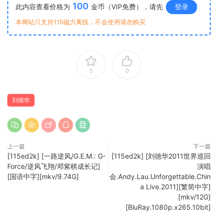
100
此内容查看价格为
金币（VIP免费），请先
登录
本网站只支持115磁力离线，不会使用请勿购买
0
0
刘德华
上一篇
下一篇
[115ed2k] [一路逆风/G.E.M.: G-
[115ed2k] [刘德华2011世界巡回
Force/逆风飞翔/邓紫棋成长记]
演唱
[国语中字][mkv/9.74G]
会.Andy.Lau.Unforgettable.Chin
a Live.2011][繁简中字]
[mkv/12G]
[BluRay.1080p.x265.10bit]