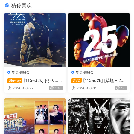
猜你喜欢
华语演唱会
华语演唱会
[115ed2k] [今天…is
[115ed2k] [草蜢 – 25
Blu-ray
DVD
the Day 刘德华巡回演唱会]
周年演唱会2010 Karaoke][IS
2026-06-27
100
2026-06-15
50
[Blu-ray 1080i AVC DTS-HD
O/6.76 GiB]
MA5.1][ISO/42.00 GiB]