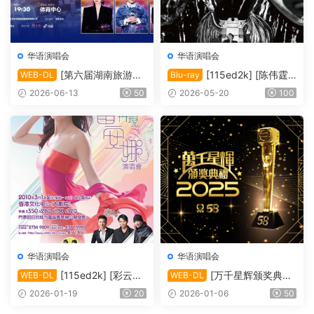
华语演唱会
华语演唱会
[第六届湖南旅游发
[115ed2k] [陈伟霆“I
WEB-DL
Blu-ray
展大会·青春湘潭演唱会][108
nside Me”巡回演唱会][Blura
2026-06-13
50
2026-05-20
100
0i FEED HDTV MP2 H.264-
y 1080i AVC DTS-HD MA 5.
HBO][TS/20.33 GiB]
1][ISO/63.91 GiB]
华语演唱会
华语演唱会
[115ed2k] [彩云再
[万千星辉颁奖典礼
WEB-DL
WEB-DL
现雷安娜演唱会][1080i.HDT
2025][1080i.HDTV.H264.D
2026-01-19
20
2026-01-06
50
V.H264.DD2.0][TS/4.09 Gi
D5.1][TS/13.32 GiB]