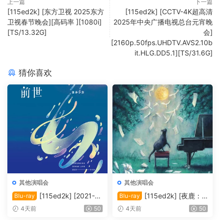
上一篇
下一篇
[115ed2k] [东方卫视 2025东方
[115ed2k] [CCTV-4K超高清
卫视春节晚会][高码率 ][1080i]
2025年中央广播电视总台元宵晚
[TS/13.32G]
会]
[2160p.50fps.UHDTV.AVS2.10b
it.HLG.DD5.1][TS/31.6G]
猜你喜欢
其他演唱会
其他演唱会
[115ed2k] [2021-夜
[115ed2k] [夜鹿：2
Blu-ray
Blu-ray
鹿：「前世」线上演唱会][M
024「月亮和猫之舞」演唱
4天前
50
4天前
50
KV/12.83 GiB][1080p.BluRa
会][MKV/22.20 GiB][1080p.