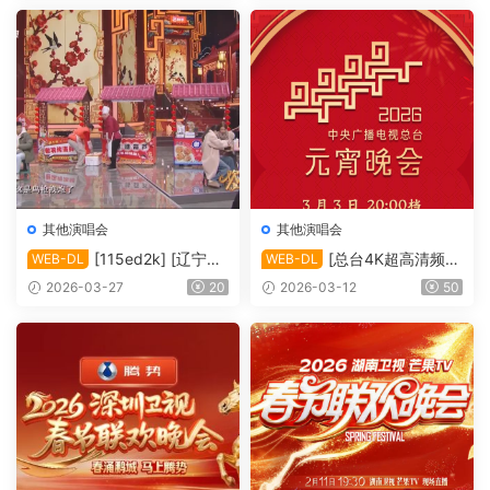
y.FLAC2.0.x264]
BluRay.FLAC2.0.x264]
其他演唱会
其他演唱会
[115ed2k] [辽宁卫
[总台4K超高清频道
WEB-DL
WEB-DL
视 | 欢天喜地闹元宵][TS/6.8
2026年中央广播电视总台元
2026-03-27
20
2026-03-12
50
4 GiB]
宵晚会][2160p.50fps.UHDT
V.HEVC.10bit.HLG.DD5.1][T
S/29.83 GiB]