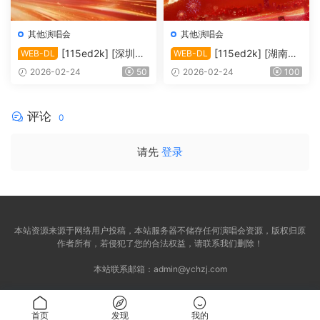
其他演唱会
其他演唱会
[115ed2k] [深圳卫
[115ed2k] [湖南卫
WEB-DL
WEB-DL
视 2026深圳卫视春节联欢晚
视4K超高清频道 2026湖南卫
2026-02-24
50
2026-02-24
100
会][1080i.HDTV.MPEG.DD2.
视芒果TV春节联欢晚会][216
0][TS/23.34 GiB]
0p.50fps.UHDTV.HEVC.10bi
t.HLG.DD5.1][TS/52.35 GiB]
评论
0
请先
登录
本站资源来源于网络用户投稿，本站服务器不储存任何演唱会资源，版权归原
作者所有，若侵犯了您的合法权益，请联系我们删除！
本站联系邮箱：
admin@ychzj.com
首页
发现
我的