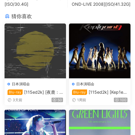
[ISO/30.4G]
OND-LIVE 2008][ISO/41.32G]
猜你喜欢
日本演唱会
日本演唱会
[115ed2k] [夜鹿：2
[115ed2k] [Kep1er
Blu-ray
Blu-ray
022「月光」演唱会][MKV/1
日本演唱会2024][ISO/42.36
3天前
50
1周前
100
4.65 GiB][1080p.BluRay.FL
GiB]
AC2.0.x264]