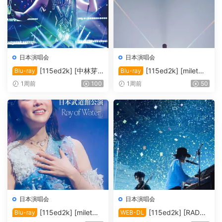
日本演唱会
日本演唱会
[115ed2k] [中林芽
[115ed2k] [milet：
Blu-ray
Blu-ray
依-2016纪念演唱会][ISO/39.
出道五周年纪念演唱会「GRE
1周前
100
1周前
50
58 GiB]
EN LIGHTS」大阪场 [歌曲章
节]][MKV/5.71 GiB]
日本演唱会
日本演唱会
[115ed2k] [milet日
[115ed2k] [RADWI
Blu-ray
WEB-DL