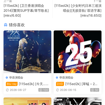
上一篇
下一篇
[115ed2k] [卫兰香港演唱会
[115ed2k] [少女时代日本三巡演
2014][繁简SUP字幕/章节歌名]
唱会][无损音轨/ 双语字幕]
[mkv/6.6G]
[mkv/16.65G]
猜你喜欢
华语演唱会
华语演唱会
[115ed2k] [今天…is
[115ed2k] [草蜢 – 25
Blu-ray
DVD
the Day 刘德华巡回演唱会]
周年演唱会2010 Karaoke][IS
2026-06-27
100
2026-06-15
50
[Blu-ray 1080i AVC DTS-HD
O/6.76 GiB]
MA5.1][ISO/42.00 GiB]