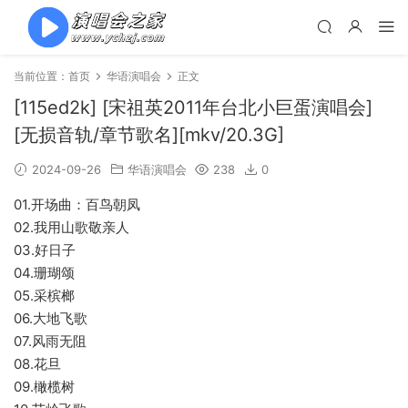
当前位置：
首页
华语演唱会
正文
[115ed2k] [宋祖英2011年台北小巨蛋演唱会]
[无损音轨/章节歌名][mkv/20.3G]
2024-09-26
华语演唱会
238
0
01.开场曲：百鸟朝凤
02.我用山歌敬亲人
03.好日子
04.珊瑚颂
05.采槟榔
06.大地飞歌
07.风雨无阻
08.花旦
09.橄榄树