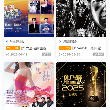
华语演唱会
华语演唱会
[第六届湖南旅游发
[115ed2k] [陈伟霆“I
WEB-DL
Blu-ray
展大会·青春湘潭演唱会][108
nside Me”巡回演唱会][Blura
2026-06-13
50
2026-05-20
100
0i FEED HDTV MP2 H.264-
y 1080i AVC DTS-HD MA 5.
HBO][TS/20.33 GiB]
1][ISO/63.91 GiB]