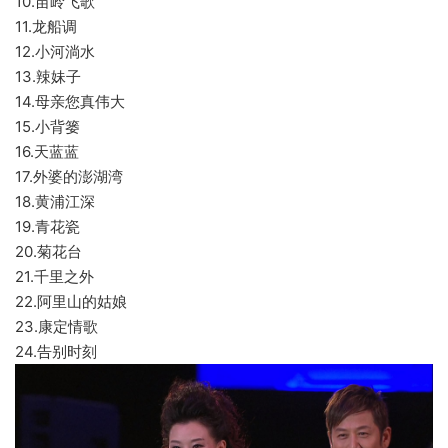
10.苗岭飞歌
11.龙船调
12.小河淌水
13.辣妹子
14.母亲您真伟大
15.小背篓
16.天蓝蓝
17.外婆的澎湖湾
18.黄浦江深
19.青花瓷
20.菊花台
21.千里之外
22.阿里山的姑娘
23.康定情歌
24.告别时刻