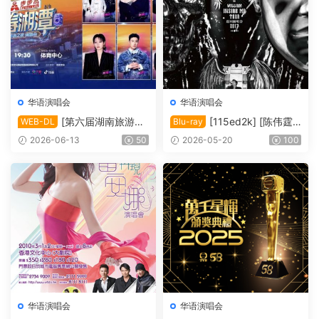
华语演唱会
华语演唱会
[第六届湖南旅游发
[115ed2k] [陈伟霆“I
WEB-DL
Blu-ray
展大会·青春湘潭演唱会][108
nside Me”巡回演唱会][Blura
2026-06-13
50
2026-05-20
100
0i FEED HDTV MP2 H.264-
y 1080i AVC DTS-HD MA 5.
HBO][TS/20.33 GiB]
1][ISO/63.91 GiB]
华语演唱会
华语演唱会