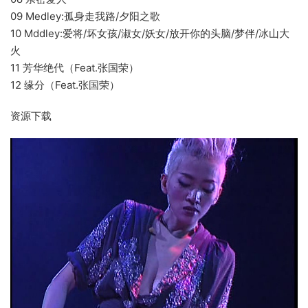
09 Medley:孤身走我路/夕阳之歌
10 Mddley:爱将/坏女孩/淑女/妖女/放开你的头脑/梦伴/冰山大
火
11 芳华绝代（Feat.张国荣）
12 缘分（Feat.张国荣）
资源下载