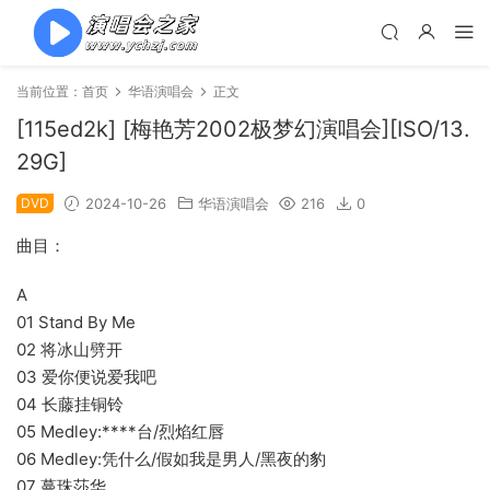
当前位置：
首页
华语演唱会
正文
[115ed2k] [梅艳芳2002极梦幻演唱会][ISO/13.
29G]
DVD
2024-10-26
华语演唱会
216
0
曲目：
A
01 Stand By Me
02 将冰山劈开
03 爱你便说爱我吧
04 长藤挂铜铃
05 Medley:****台/烈焰红唇
06 Medley:凭什么/假如我是男人/黑夜的豹
07 蔓珠莎华