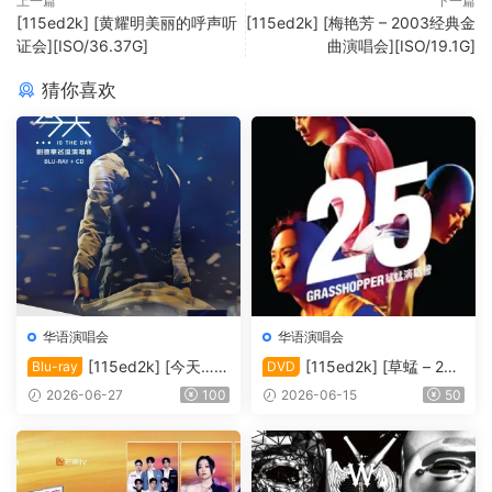
上一篇
下一篇
[115ed2k] [黄耀明美丽的呼声听
[115ed2k] [梅艳芳 – 2003经典金
证会][ISO/36.37G]
曲演唱会][ISO/19.1G]
猜你喜欢
华语演唱会
华语演唱会
[115ed2k] [今天…is
[115ed2k] [草蜢 – 25
Blu-ray
DVD
the Day 刘德华巡回演唱会]
周年演唱会2010 Karaoke][IS
2026-06-27
100
2026-06-15
50
[Blu-ray 1080i AVC DTS-HD
O/6.76 GiB]
MA5.1][ISO/42.00 GiB]