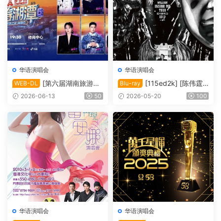
华语演唱会
华语演唱会
[第六届湖南旅游发
[115ed2k] [陈伟霆“I
WEB-DL
Blu-ray
展大会·青春湘潭演唱会][108
nside Me”巡回演唱会][Blura
2026-06-13
50
2026-05-20
100
0i FEED HDTV MP2 H.264-
y 1080i AVC DTS-HD MA 5.
HBO][TS/20.33 GiB]
1][ISO/63.91 GiB]
华语演唱会
华语演唱会