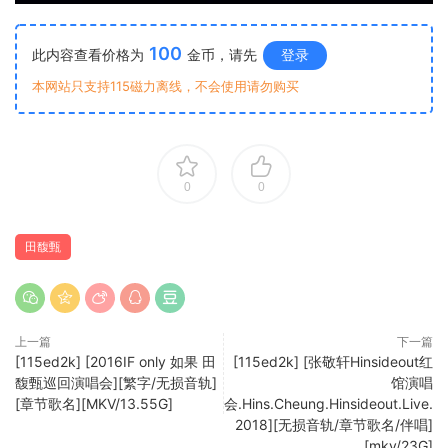
100
此内容查看价格为
金币，请先
登录
本网站只支持115磁力离线，不会使用请勿购买
0
0
田馥甄
上一篇
下一篇
[115ed2k] [2016IF only 如果 田
[115ed2k] [张敬轩Hinsideout红
馥甄巡回演唱会][繁字/无损音轨]
馆演唱
[章节歌名][MKV/13.55G]
会.Hins.Cheung.Hinsideout.Live.
2018][无损音轨/章节歌名/伴唱]
[mkv/23G]