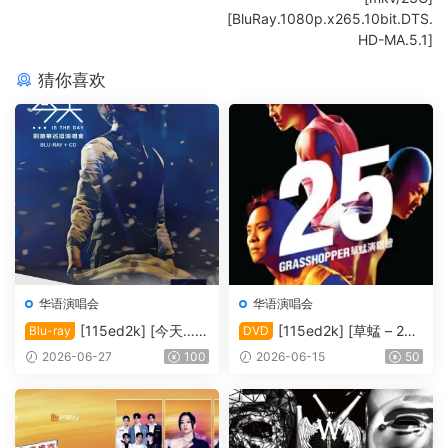
[BluRay.1080p.x265.10bit.DTS.
HD-MA.5.1]
猜你喜欢
华语演唱会
华语演唱会
[115ed2k] [今天…is
[115ed2k] [草蜢 – 25
Blu-ray
DVD
the Day 刘德华巡回演唱会]
周年演唱会2010 Karaoke][IS
2026-06-27
100
2026-06-15
50
[Blu-ray 1080i AVC DTS-HD
O/6.76 GiB]
MA5.1][ISO/42.00 GiB]