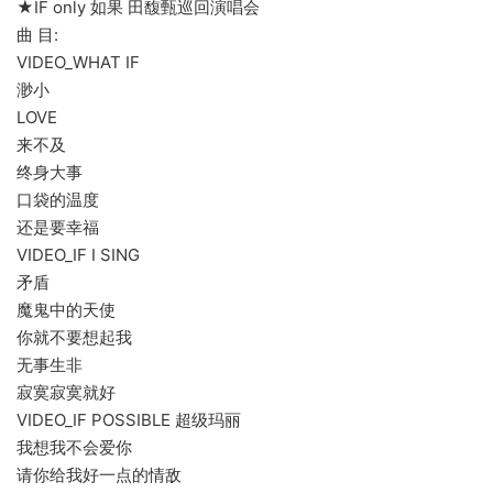
★IF only 如果 田馥甄巡回演唱会
曲 目:
VIDEO_WHAT IF
渺小
LOVE
来不及
终身大事
口袋的温度
还是要幸福
VIDEO_IF I SING
矛盾
魔鬼中的天使
你就不要想起我
无事生非
寂寞寂寞就好
VIDEO_IF POSSIBLE 超级玛丽
我想我不会爱你
请你给我好一点的情敌