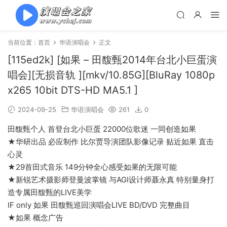
当前位置：
首页
华语演唱会
正文
[115ed2k] [如果 – 田馥甄2014年台北小巨蛋演
唱会][无损音轨 ][mkv/10.85G][BluRay 1080p
x265 10bit DTS-HD MA5.1 ]
2024-09-25
华语演唱会
261
0
田馥甄个人 首登台北小巨蛋 22000位歌迷 一同创造如果
★华研出品 必应制作 比尔贾导演团队影像记录 贴近如果 直击
心灵
★29首田式音乐 149分钟全心感受如果的无限可能
★新锐艺术摄影师登曼波掌镜 与AGI设计师聂永真 特别量身打
造专属田馥甄的LIVE美学
IF only 如果 田馥甄巡回演唱会LIVE BD/DVD 完整曲目
★如果 概念广告