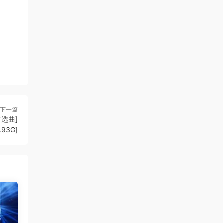
下一篇
节选曲]
9.93G]