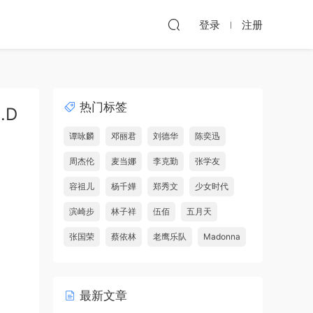
登录
注册
热门标签
.D
谭咏麟
邓丽君
刘德华
陈奕迅
周杰伦
麦当娜
李克勤
张学友
容祖儿
杨千嬅
郑秀文
少女时代
滨崎步
林子祥
伍佰
五月天
张国荣
蔡依林
老鹰乐队
Madonna
最新文章