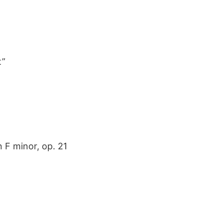
t”
 F minor, op. 21