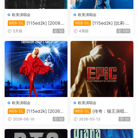
欧美演唱会
欧美演唱会
[115ed2k] [2008-
[115ed2k] [比莉·艾
WEB-DL
WEB-DL
后街男孩伦敦演唱会][MKV/4.
莉什：温柔重击巡回演唱会电
5天前
50
4周前
100
39 GiB][1080P]
影][ 2160p iT WEB-DL DoVi
HDR10+ H.265 DDP 5.1][M
KV/19.89 GiB]
欧美演唱会
欧美演唱会
[115ed2k] [2026-
[传奇：猫王演唱会
WEB-DL
WEB-DL
凯莉·米洛：Tension巡回演唱
EPiC.Elvis.Presley.in.Concer
2026-06-10
50
2026-05-13
50
会 ][1080p.NF.WEB-DL.DD
t.2025][2160p.AMZN.WEB-
P5.1.H264][MKV/4.80 GiB]
DL.DDP5.1.H.265][MKV/10.
44 GiB]