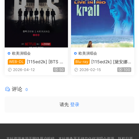
欧美演唱会
欧美演唱会
[115ed2k] [BTS Th
[115ed2k] [黛安娜·
WEB-DL
Blu-ray
e Comeback 演唱会：Ariran
克瑞儿里约演唱会 Diana Kral
2026-04-12
50
2026-02-15
100
g / BTS THE COMEBACK 演
l Live In Rio 2008][ISO/34.7
唱会 | ARIRANG |＊内封多国
6 GiB]
软字幕][1080P][MKV/9.91 G
评论
0
iB]
请先
登录
本站资源来源于网络用户投稿，本站服务器不储存任何演唱会资源，版权归原