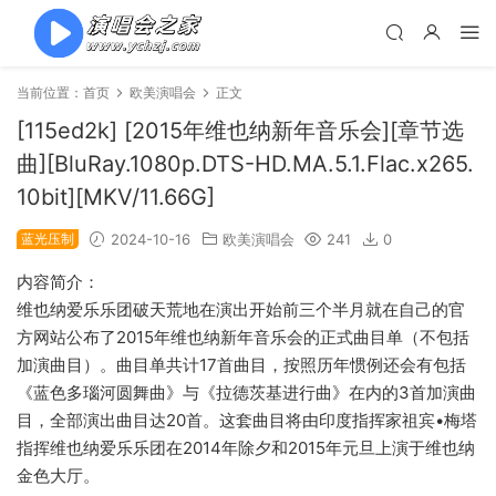
当前位置：
首页
欧美演唱会
正文
[115ed2k] [2015年维也纳新年音乐会][章节选
曲][BluRay.1080p.DTS-HD.MA.5.1.Flac.x265.
10bit][MKV/11.66G]
蓝光压制
2024-10-16
欧美演唱会
241
0
内容简介：
维也纳爱乐乐团破天荒地在演出开始前三个半月就在自己的官
方网站公布了2015年维也纳新年音乐会的正式曲目单（不包括
加演曲目）。曲目单共计17首曲目，按照历年惯例还会有包括
《蓝色多瑙河圆舞曲》与《拉德茨基进行曲》在内的3首加演曲
目，全部演出曲目达20首。这套曲目将由印度指挥家祖宾•梅塔
指挥维也纳爱乐乐团在2014年除夕和2015年元旦上演于维也纳
金色大厅。