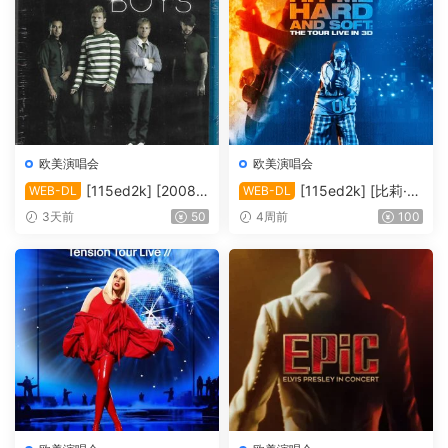
欧美演唱会
欧美演唱会
[115ed2k] [2008-
[115ed2k] [比莉·艾
WEB-DL
WEB-DL
后街男孩伦敦演唱会][MKV/4.
莉什：温柔重击巡回演唱会电
3天前
50
4周前
100
39 GiB][1080P]
影][ 2160p iT WEB-DL DoVi
HDR10+ H.265 DDP 5.1][M
KV/19.89 GiB]