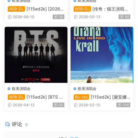
欧美演唱会
欧美演唱会
[115ed2k] [2026-
[传奇：猫王演唱会
WEB-DL
WEB-DL
凯莉·米洛：Tension巡回演唱
EPiC.Elvis.Presley.in.Concer
2026-06-10
50
2026-05-13
50
会 ][1080p.NF.WEB-DL.DD
t.2025][2160p.AMZN.WEB-
P5.1.H264][MKV/4.80 GiB]
DL.DDP5.1.H.265][MKV/10.
44 GiB]
欧美演唱会
欧美演唱会
[115ed2k] [BTS Th
[115ed2k] [黛安娜·
WEB-DL
Blu-ray
e Comeback 演唱会：Ariran
克瑞儿里约演唱会 Diana Kral
2026-04-12
50
2026-02-15
100
g / BTS THE COMEBACK 演
l Live In Rio 2008][ISO/34.7
唱会 | ARIRANG |＊内封多国
6 GiB]
软字幕][1080P][MKV/9.91 G
评论
0
iB]