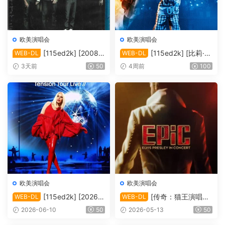
欧美演唱会
欧美演唱会
[115ed2k] [2008-
[115ed2k] [比莉·艾
WEB-DL
WEB-DL
后街男孩伦敦演唱会][MKV/4.
莉什：温柔重击巡回演唱会电
3天前
50
4周前
100
39 GiB][1080P]
影][ 2160p iT WEB-DL DoVi
HDR10+ H.265 DDP 5.1][M
KV/19.89 GiB]
欧美演唱会
欧美演唱会
[115ed2k] [2026-
[传奇：猫王演唱会
WEB-DL
WEB-DL
凯莉·米洛：Tension巡回演唱
EPiC.Elvis.Presley.in.Concer
2026-06-10
50
2026-05-13
50
会 ][1080p.NF.WEB-DL.DD
t.2025][2160p.AMZN.WEB-