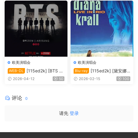
P5.1.H264][MKV/4.80 GiB]
DL.DDP5.1.H.265][MKV/10.
44 GiB]
欧美演唱会
欧美演唱会
[115ed2k] [BTS Th
[115ed2k] [黛安娜·
WEB-DL
Blu-ray
e Comeback 演唱会：Ariran
克瑞儿里约演唱会 Diana Kral
2026-04-12
50
2026-02-15
100
g / BTS THE COMEBACK 演
l Live In Rio 2008][ISO/34.7
唱会 | ARIRANG |＊内封多国
6 GiB]
软字幕][1080P][MKV/9.91 G
评论
0
iB]
请先
登录