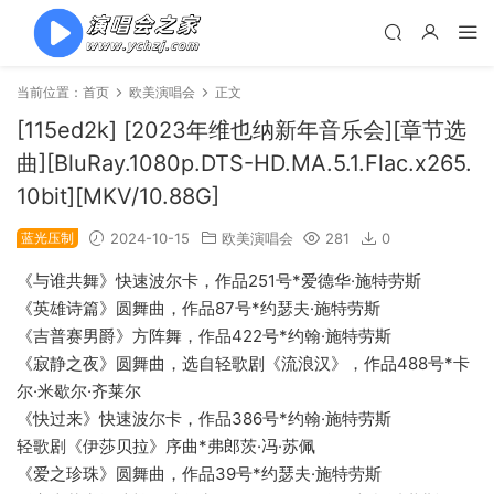
当前位置：
首页
欧美演唱会
正文
[115ed2k] [2023年维也纳新年音乐会][章节选
曲][BluRay.1080p.DTS-HD.MA.5.1.Flac.x265.
10bit][MKV/10.88G]
蓝光压制
2024-10-15
欧美演唱会
281
0
《与谁共舞》快速波尔卡，作品251号*爱德华·施特劳斯
《英雄诗篇》圆舞曲，作品87号*约瑟夫·施特劳斯
《吉普赛男爵》方阵舞，作品422号*约翰·施特劳斯
《寂静之夜》圆舞曲，选自轻歌剧《流浪汉》，作品488号*卡
尔·米歇尔·齐莱尔
《快过来》快速波尔卡，作品386号*约翰·施特劳斯
轻歌剧《伊莎贝拉》序曲*弗郎茨·冯·苏佩
《爱之珍珠》圆舞曲，作品39号*约瑟夫·施特劳斯