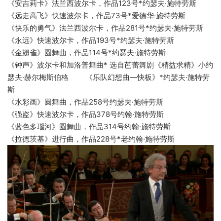
《安吉莉卡》法兰西波尔卡，作品123号*约瑟夫·施特劳斯
《远走高飞》快速波尔卡，作品73号*爱德华·施特劳斯
《快乐的勇气》法兰西波尔卡，作品281号*约瑟夫·施特劳斯
《永远》快速波尔卡，作品193号*约瑟夫·施特劳斯
《金翅雀》圆舞曲，作品114号*约瑟夫·施特劳斯
《钟声》波尔卡和加洛普舞曲* 选自芭蕾舞剧《精益求精》小约
瑟夫·赫尔梅斯伯格 《乐队幻想曲—快板》*约瑟夫·施特劳
斯
《水彩画》圆舞曲，作品258号约瑟夫·施特劳斯
《强盗》快速波尔卡，作品378号约翰·施特劳斯
《蓝色多瑙河》圆舞曲，作品314号约翰·施特劳斯
《拉德茨基》进行曲，作品228号*老约翰·施特劳斯