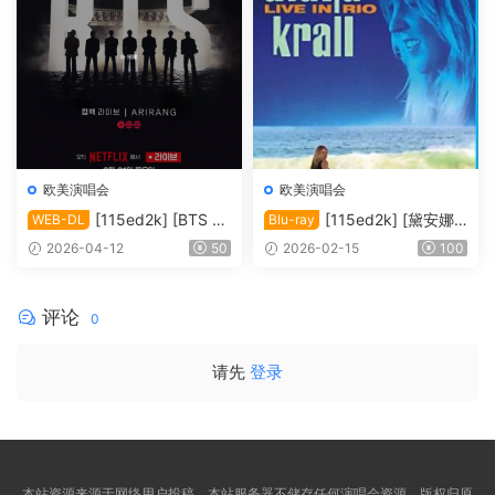
欧美演唱会
欧美演唱会
[115ed2k] [BTS Th
[115ed2k] [黛安娜·
WEB-DL
Blu-ray
e Comeback 演唱会：Ariran
克瑞儿里约演唱会 Diana Kral
2026-04-12
50
2026-02-15
100
g / BTS THE COMEBACK 演
l Live In Rio 2008][ISO/34.7
唱会 | ARIRANG |＊内封多国
6 GiB]
软字幕][1080P][MKV/9.91 G
评论
0
iB]
请先
登录
本站资源来源于网络用户投稿，本站服务器不储存任何演唱会资源，版权归原