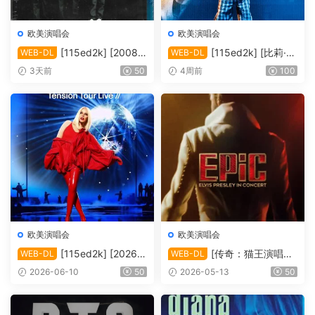
欧美演唱会
欧美演唱会
[115ed2k] [2008-
[115ed2k] [比莉·艾
WEB-DL
WEB-DL
后街男孩伦敦演唱会][MKV/4.
莉什：温柔重击巡回演唱会电
3天前
50
4周前
100
39 GiB][1080P]
影][ 2160p iT WEB-DL DoVi
HDR10+ H.265 DDP 5.1][M
KV/19.89 GiB]
欧美演唱会
欧美演唱会
[115ed2k] [2026-
[传奇：猫王演唱会
WEB-DL
WEB-DL
凯莉·米洛：Tension巡回演唱
EPiC.Elvis.Presley.in.Concer
2026-06-10
50
2026-05-13
50
会 ][1080p.NF.WEB-DL.DD
t.2025][2160p.AMZN.WEB-
P5.1.H264][MKV/4.80 GiB]
DL.DDP5.1.H.265][MKV/10.
44 GiB]