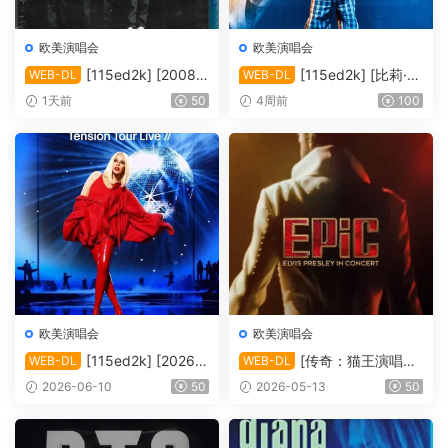
欧美演唱会
欧美演唱会
[115ed2k] [2008-
[115ed2k] [比莉·艾
WEB-DL
WEB-DL
后街男孩伦敦演唱会][MKV/4.
莉什：温柔重击巡回演唱会电
1天前
50
4周前
100
39 GiB][1080P]
影][ 2160p iT WEB-DL DoVi
HDR10+ H.265 DDP 5.1][M
KV/19.89 GiB]
欧美演唱会
欧美演唱会
[115ed2k] [2026-
[传奇：猫王演唱会
WEB-DL
WEB-DL
凯莉·米洛：Tension巡回演唱
EPiC.Elvis.Presley.in.Concer
2026-06-10
50
2026-05-13
50
会 ][1080p.NF.WEB-DL.DD
t.2025][2160p.AMZN.WEB-
P5.1.H264][MKV/4.80 GiB]
DL.DDP5.1.H.265][MKV/10.
44 GiB]