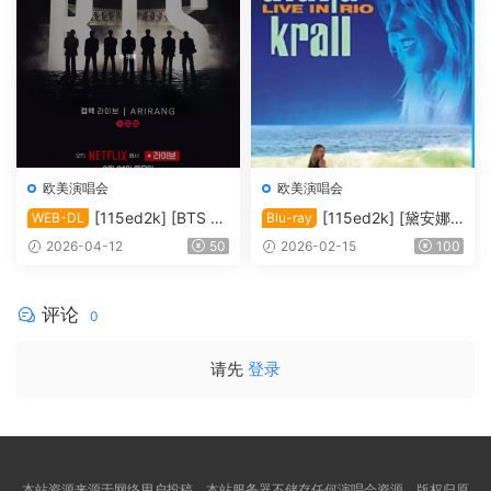
欧美演唱会
欧美演唱会
[115ed2k] [BTS Th
[115ed2k] [黛安娜·
WEB-DL
Blu-ray
e Comeback 演唱会：Ariran
克瑞儿里约演唱会 Diana Kral
2026-04-12
50
2026-02-15
100
g / BTS THE COMEBACK 演
l Live In Rio 2008][ISO/34.7
唱会 | ARIRANG |＊内封多国
6 GiB]
软字幕][1080P][MKV/9.91 G
评论
0
iB]
请先
登录
本站资源来源于网络用户投稿，本站服务器不储存任何演唱会资源，版权归原