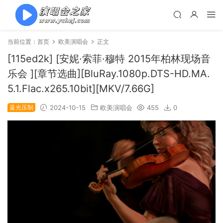
当前位置：
首页
欧美演唱会
正文
[115ed2k] [安妮·索菲·穆特 2015年柏林现场音
乐会 ][章节选曲][BluRay.1080p.DTS-HD.MA.
5.1.Flac.x265.10bit][MKV/7.66G]
蓝光压制
2024-10-15
欧美演唱会
455
0