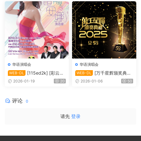
HBO][TS/20.33 GiB]
1][ISO/63.91 GiB]
华语演唱会
华语演唱会
[115ed2k] [彩云再
[万千星辉颁奖典礼
WEB-DL
WEB-DL
现雷安娜演唱会][1080i.HDT
2025][1080i.HDTV.H264.D
2026-01-19
20
2026-01-06
50
V.H264.DD2.0][TS/4.09 Gi
D5.1][TS/13.32 GiB]
B]
评论
0
请先
登录