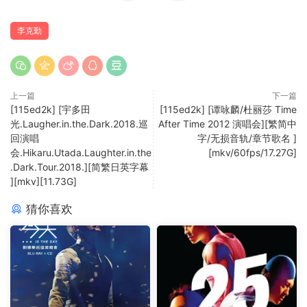
李克勤
上一篇
下一篇
[115ed2k] [宇多田
[115ed2k] [谭咏麟/杜丽莎 Time
光.Laugher.in.the.Dark.2018.巡
After Time 2012 演唱会][繁简中
回演唱
字/无损音轨/章节歌名 ]
会.Hikaru.Utada.Laughter.in.the
[mkv/60fps/17.27G]
.Dark.Tour.2018.][简繁日英字幕
][mkv][11.73G]
猜你喜欢