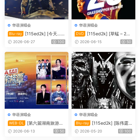
华语演唱会
华语演唱会
[115ed2k] [今天…is
[115ed2k] [草蜢 – 25
Blu-ray
DVD
the Day 刘德华巡回演唱会]
周年演唱会2010 Karaoke][IS
2026-06-27
100
2026-06-15
50
[Blu-ray 1080i AVC DTS-HD
O/6.76 GiB]
MA5.1][ISO/42.00 GiB]
华语演唱会
华语演唱会
[第六届湖南旅游发
[115ed2k] [陈伟霆“I
WEB-DL
Blu-ray
展大会·青春湘潭演唱会][108
nside Me”巡回演唱会][Blura
2026-06-13
50
2026-05-20
100
0i FEED HDTV MP2 H.264-
y 1080i AVC DTS-HD MA 5.