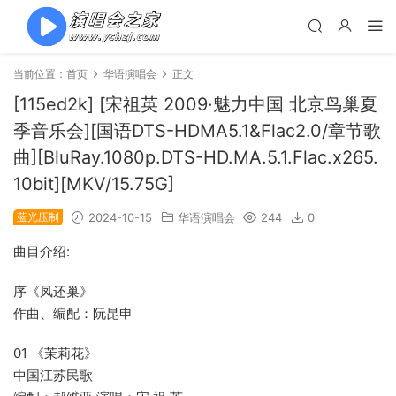
当前位置：
首页
华语演唱会
正文
[115ed2k] [宋祖英 2009·魅力中国 北京鸟巢夏
季音乐会][国语DTS-HDMA5.1&Flac2.0/章节歌
曲][BluRay.1080p.DTS-HD.MA.5.1.Flac.x265.
10bit][MKV/15.75G]
蓝光压制
2024-10-15
华语演唱会
244
0
曲目介绍:
序《凤还巢》
作曲、编配：阮昆申
01 《茉莉花》
中国江苏民歌