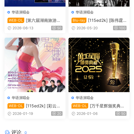
华语演唱会
华语演唱会
[第六届湖南旅游发
[115ed2k] [陈伟霆“I
WEB-DL
Blu-ray
展大会·青春湘潭演唱会][108
nside Me”巡回演唱会][Blura
2026-06-13
50
2026-05-20
100
0i FEED HDTV MP2 H.264-
y 1080i AVC DTS-HD MA 5.
HBO][TS/20.33 GiB]
1][ISO/63.91 GiB]
华语演唱会
华语演唱会
[115ed2k] [彩云再
[万千星辉颁奖典礼
WEB-DL
WEB-DL
现雷安娜演唱会][1080i.HDT
2025][1080i.HDTV.H264.D
2026-01-19
20
2026-01-06
50
V.H264.DD2.0][TS/4.09 Gi
D5.1][TS/13.32 GiB]
B]
评论
0