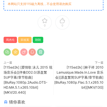
本网站只支持115磁力离线，不会使用请勿购买
0
0
周杰伦
宋祖英
朗朗
上一篇
下一篇
[115ed2k] [爱情歌 泳儿 2015 现
[115ed2k] [林子祥 2010
场音乐会][伴奏DD2.0/原盘繁
Lamusique.Made.In.Love 音乐
SUP字幕/章节歌曲]
会][原盘繁简SUP字幕/章节歌曲]
[BluRay.1080p.2Audio.DTS-
[BluRay.1080p.Flac.5.1.x265.10
HD.MA.5.1.x265.10bit]
bit][MKV/13G]
[MKV/20.44G]
猜你喜欢