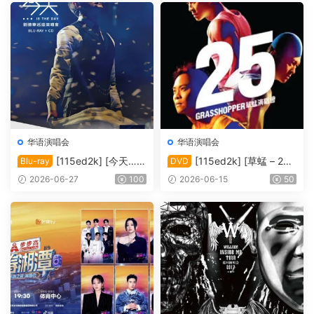
华语演唱会
华语演唱会
[115ed2k] [今天…is
[115ed2k] [草蜢 – 25
Blu-ray
DVD
the Day 刘德华巡回演唱会]
周年演唱会2010 Karaoke][IS
2026-06-27
100
2026-06-15
50
[Blu-ray 1080i AVC DTS-HD
O/6.76 GiB]
MA5.1][ISO/42.00 GiB]