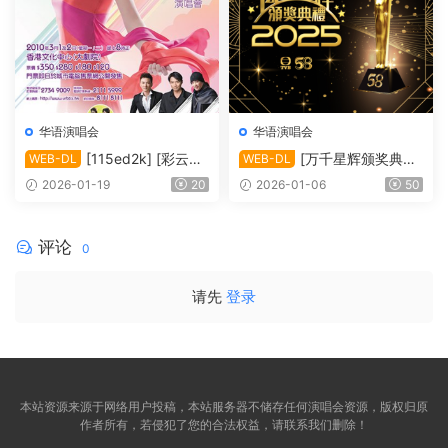
华语演唱会
华语演唱会
[115ed2k] [彩云再
[万千星辉颁奖典礼
WEB-DL
WEB-DL
现雷安娜演唱会][1080i.HDT
2025][1080i.HDTV.H264.D
2026-01-19
20
2026-01-06
50
V.H264.DD2.0][TS/4.09 Gi
D5.1][TS/13.32 GiB]
B]
评论
0
请先
登录
本站资源来源于网络用户投稿，本站服务器不储存任何演唱会资源，版权归原
作者所有，若侵犯了您的合法权益，请联系我们删除！