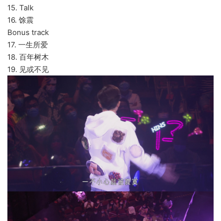
15. Talk
16. 馀震
Bonus track
17. 一生所爱
18. 百年树木
19. 见或不见