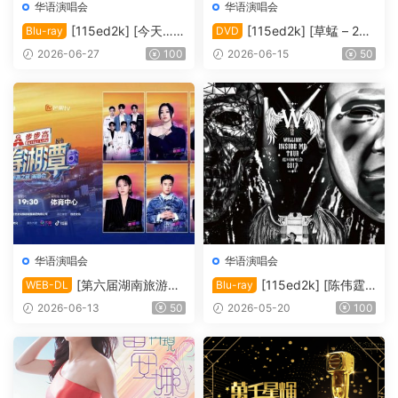
华语演唱会
华语演唱会
[115ed2k] [今天…is
[115ed2k] [草蜢 – 25
Blu-ray
DVD
the Day 刘德华巡回演唱会]
周年演唱会2010 Karaoke][IS
2026-06-27
100
2026-06-15
50
[Blu-ray 1080i AVC DTS-HD
O/6.76 GiB]
MA5.1][ISO/42.00 GiB]
华语演唱会
华语演唱会
[第六届湖南旅游发
[115ed2k] [陈伟霆“I
WEB-DL
Blu-ray
展大会·青春湘潭演唱会][108
nside Me”巡回演唱会][Blura
2026-06-13
50
2026-05-20
100
0i FEED HDTV MP2 H.264-
y 1080i AVC DTS-HD MA 5.
HBO][TS/20.33 GiB]
1][ISO/63.91 GiB]