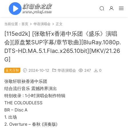
当前位置：
首页
华语演唱会
正文
[115ed2k] [张敬轩x香港中乐团《盛乐》演唱
会][原盘繁SUP字幕/章节歌曲][BluRay.1080p.
DTS-HD.MA.5.1.Flac.x265.10bit][MKV/21.26
G]
蓝光压制
2024-10-12
华语演唱会
247
0
张敬轩联袂香港中乐团
结合流行音乐 震撼跨界演出
特别收录 : 1小时演唱会制作特辑
THE COLOUDLESS
BR – Disc A
1. 出场
2. Overture – 春秋 (演奏版)