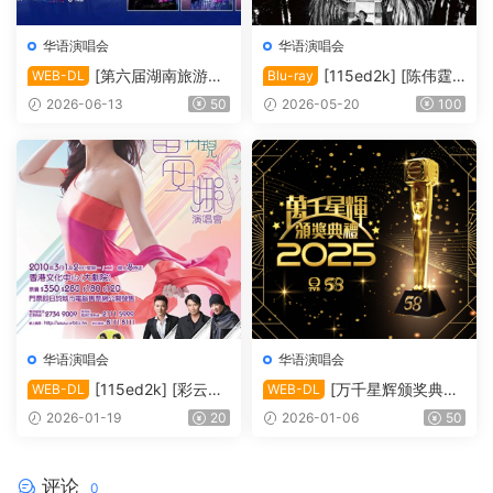
华语演唱会
华语演唱会
[第六届湖南旅游发
[115ed2k] [陈伟霆“I
WEB-DL
Blu-ray
展大会·青春湘潭演唱会][108
nside Me”巡回演唱会][Blura
2026-06-13
50
2026-05-20
100
0i FEED HDTV MP2 H.264-
y 1080i AVC DTS-HD MA 5.
HBO][TS/20.33 GiB]
1][ISO/63.91 GiB]
华语演唱会
华语演唱会
[115ed2k] [彩云再
[万千星辉颁奖典礼
WEB-DL
WEB-DL
现雷安娜演唱会][1080i.HDT
2025][1080i.HDTV.H264.D
2026-01-19
20
2026-01-06
50
V.H264.DD2.0][TS/4.09 Gi
D5.1][TS/13.32 GiB]
B]
评论
0