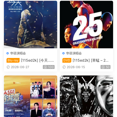
华语演唱会
华语演唱会
[115ed2k] [今天…is
[115ed2k] [草蜢 – 25
Blu-ray
DVD
the Day 刘德华巡回演唱会]
周年演唱会2010 Karaoke][IS
2026-06-27
100
2026-06-15
50
[Blu-ray 1080i AVC DTS-HD
O/6.76 GiB]
MA5.1][ISO/42.00 GiB]