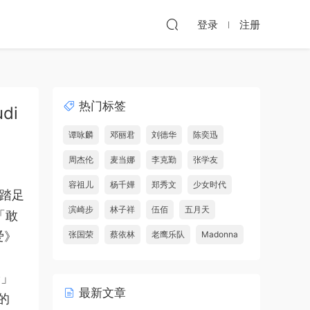
登录
注册
热门标签
di
谭咏麟
邓丽君
刘德华
陈奕迅
周杰伦
麦当娜
李克勤
张学友
容祖儿
杨千嬅
郑秀文
少女时代
并踏足
滨崎步
林子祥
伍佰
五月天
「敢
爱》
张国荣
蔡依林
老鹰乐队
Madonna
价」
最新文章
的