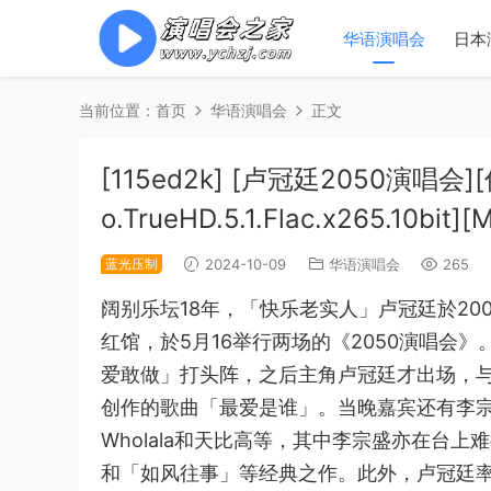
华语演唱会
日本
当前位置：
首页
华语演唱会
正文
[115ed2k] [卢冠廷2050演唱会][伴
o.TrueHD.5.1.Flac.x265.10bit][
蓝光压制
2024-10-09
华语演唱会
265
阔别乐坛18年，「快乐老实人」卢冠廷於2008年再
红馆，於5月16举行两场的《2050演唱会
爱敢做」打头阵，之后主角卢冠廷才出场，与
创作的歌曲「最爱是谁」。当晚嘉宾还有李
Wholala和天比高等，其中李宗盛亦在台
和「如风往事」等经典之作。此外，卢冠廷率