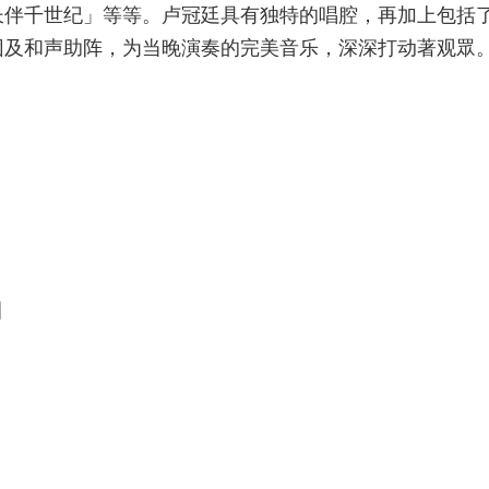
长伴千世纪」等等。卢冠廷具有独特的唱腔，再加上包括
团及和声助阵，为当晚演奏的完美音乐，深深打动著观眾
]