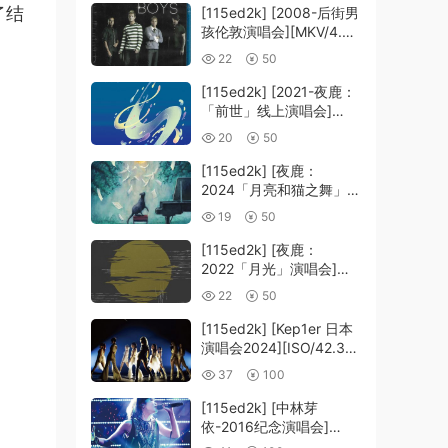
了结
[115ed2k] [2008-后街男
孩伦敦演唱会][MKV/4.39
。
GiB][1080P]
22
50
[115ed2k] [2021-夜鹿：
「前世」线上演唱会]
[MKV/12.83 GiB]
20
50
[1080p.BluRay.FLAC2.0
.x264]
[115ed2k] [夜鹿：
2024「月亮和猫之舞」演
唱会][MKV/22.20 GiB]
19
50
[1080p.BluRay.FLAC2.0
.x264]
[115ed2k] [夜鹿：
2022「月光」演唱会]
[MKV/14.65 GiB]
22
50
[1080p.BluRay.FLAC2.0
.x264]
[115ed2k] [Kep1er 日本
演唱会2024][ISO/42.36
GiB]
37
100
[115ed2k] [中林芽
依-2016纪念演唱会]
[ISO/39.58 GiB]