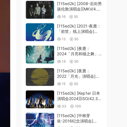
[115ed2k] [2008-后街男
孩伦敦演唱会][MKV/4.39
GiB][1080P]
16
50
[115ed2k] [2021-夜鹿：
「前世」线上演唱会]
[MKV/12.83 GiB]
13
50
[1080p.BluRay.FLAC2.0
.x264]
[115ed2k] [夜鹿：
2024「月亮和猫之舞」演
唱会][MKV/22.20 GiB]
14
50
[1080p.BluRay.FLAC2.0
.x264]
[115ed2k] [夜鹿：
2022「月光」演唱会]
[MKV/14.65 GiB]
15
50
[1080p.BluRay.FLAC2.0
.x264]
[115ed2k] [Kep1er 日本
演唱会2024][ISO/42.36
GiB]
33
100
[115ed2k] [中林芽
依-2016纪念演唱会]
[ISO/39.58 GiB]