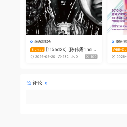
华语演唱会
华语演
[115ed2k] [陈伟霆“Insid
Blu-ray
WEB-DL
e Me”巡回演唱会][Bluray 1080i
安娜演唱会
2026-05-20
232
0
100
2026-
AVC DTS-HD MA 5.1][ISO/63.9
DD2.0]
1 GiB]
评论
0