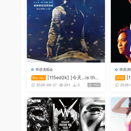
华语演唱会
华语演
[115ed2k] [今天…is the
[
Blu-ray
DVD
Day 刘德华巡回演唱会][Blu-ray
演唱会20
2026-06-27
201
0
100
2026-
1080i AVC DTS-HD MA5.1][IS
GiB]
O/42.00 GiB]