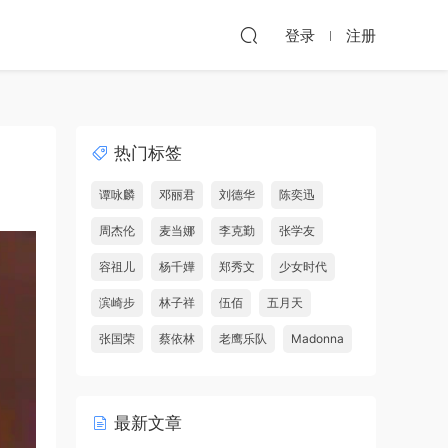
登录
注册
热门标签
谭咏麟
邓丽君
刘德华
陈奕迅
周杰伦
麦当娜
李克勤
张学友
容祖儿
杨千嬅
郑秀文
少女时代
滨崎步
林子祥
伍佰
五月天
张国荣
蔡依林
老鹰乐队
Madonna
最新文章