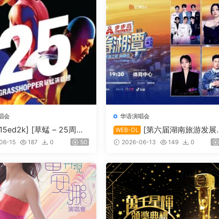
唱会
华语演唱会
115ed2k] [草蜢 – 25周年
[第六届湖南旅游发展
WEB-DL
10 Karaoke][ISO/6.76
会·青春湘潭演唱会][1080i FE
06-15
187
0
50
2026-06-13
149
0
HDTV MP2 H.264-HBO][TS/
0.33 GiB]