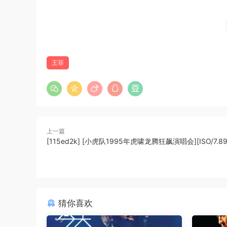
王菲
上一篇
[115ed2k] [小虎队1995年虎啸龙腾狂飙演唱会][ISO/7.89
猜你喜欢