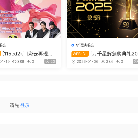
唱会
华语演唱会
[115ed2k] [彩云再现雷
[万千星辉颁奖典礼20
WEB-DL
][1080i.HDTV.H264.
5][1080i.HDTV.H264.DD5.1]
01-19
389
0
20
2026-01-06
384
0
[TS/4.09 GiB]
S/13.32 GiB]
请先
登录