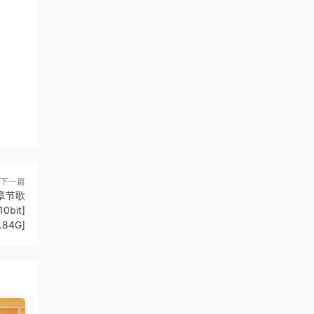
下一篇
/章节歌
0bit]
.84G]