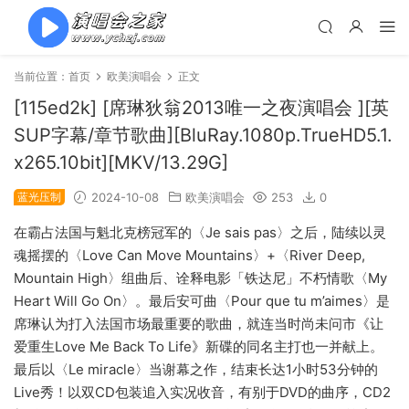
当前位置：
首页
欧美演唱会
正文
[115ed2k] [席琳狄翁2013唯一之夜演唱会 ][英
SUP字幕/章节歌曲][BluRay.1080p.TrueHD5.1.
x265.10bit][MKV/13.29G]
蓝光压制
2024-10-08
欧美演唱会
253
0
在霸占法国与魁北克榜冠军的〈Je sais pas〉之后，陆续以灵
魂摇摆的〈Love Can Move Mountains〉+〈River Deep,
Mountain High〉组曲后、诠释电影「铁达尼」不朽情歌〈My
Heart Will Go On〉。最后安可曲〈Pour que tu m’aimes〉是
席琳认为打入法国市场最重要的歌曲，就连当时尚未问市《让
爱重生Love Me Back To Life》新碟的同名主打也一并献上。
最后以〈Le miracle〉当谢幕之作，结束长达1小时53分钟的
Live秀！以双CD包装追入实况收音，有别于DVD的曲序，CD2