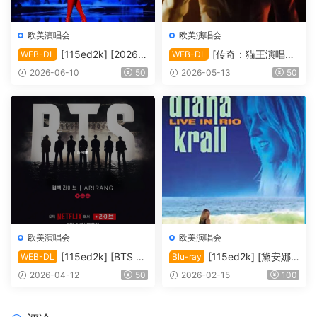
欧美演唱会
欧美演唱会
[115ed2k] [2026-
[传奇：猫王演唱会
WEB-DL
WEB-DL
凯莉·米洛：Tension巡回演唱
EPiC.Elvis.Presley.in.Concer
2026-06-10
50
2026-05-13
50
会 ][1080p.NF.WEB-DL.DD
t.2025][2160p.AMZN.WEB-
P5.1.H264][MKV/4.80 GiB]
DL.DDP5.1.H.265][MKV/10.
44 GiB]
欧美演唱会
欧美演唱会
[115ed2k] [BTS Th
[115ed2k] [黛安娜·
WEB-DL
Blu-ray
e Comeback 演唱会：Ariran
克瑞儿里约演唱会 Diana Kral
2026-04-12
50
2026-02-15
100
g / BTS THE COMEBACK 演
l Live In Rio 2008][ISO/34.7
唱会 | ARIRANG |＊内封多国
6 GiB]
软字幕][1080P][MKV/9.91 G