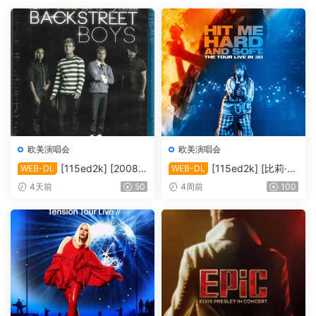
欧美演唱会
欧美演唱会
[115ed2k] [2008-
[115ed2k] [比莉·艾
WEB-DL
WEB-DL
后街男孩伦敦演唱会][MKV/4.
莉什：温柔重击巡回演唱会电
4天前
50
4周前
100
39 GiB][1080P]
影][ 2160p iT WEB-DL DoVi
HDR10+ H.265 DDP 5.1][M
KV/19.89 GiB]