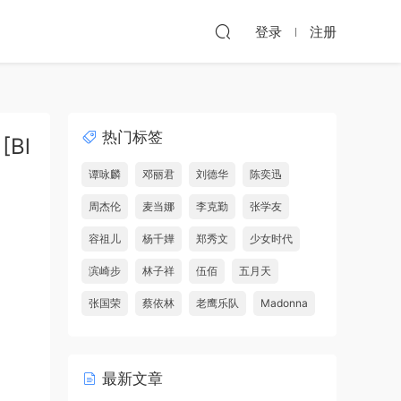
登录
注册
热门标签
[Bl
谭咏麟
邓丽君
刘德华
陈奕迅
周杰伦
麦当娜
李克勤
张学友
容祖儿
杨千嬅
郑秀文
少女时代
滨崎步
林子祥
伍佰
五月天
张国荣
蔡依林
老鹰乐队
Madonna
最新文章