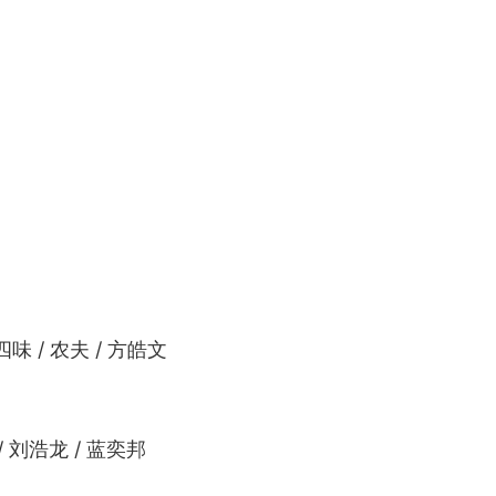
廿四味 / 农夫 / 方皓文
/ 刘浩龙 / 蓝奕邦