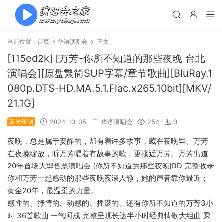
当前位置：
首页
华语演唱会
正文
[115ed2k] [万芳-你所不知道的那些夜晚 台北
演唱会][原盘繁简SUP字幕/章节歌曲][BluRay.1
080p.DTS-HD.MA.5.1.Flac.x265.10bit][MKV/
21.1G]
蓝光压制
2024-10-05
华语演唱会
254
0
夜晚，总是属于安静的，却有着许多故事，藏在夜晚里。万芳
在夜晚绽放，听万芳唱着有故事的歌，更接近万芳。万芳出道
20年首场大型售票演唱会 {你所不知道的那些夜晚}BD 完整收录
你和万芳一起感动的那些夜晚夜深人静，她的声音靠你最近；
黄金20年，最温柔的力量。
感性的、抒情的、动感的、摇滚的、还有你所不知道的万芳3小
时 36首歌曲 一气呵成 完整呈现长达半小时经典情歌大组曲 乘