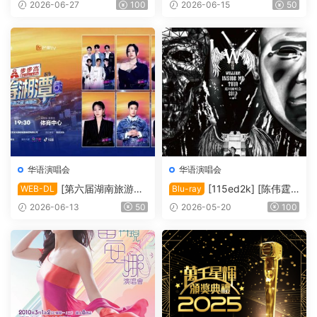
the Day 刘德华巡回演唱会]
周年演唱会2010 Karaoke][IS
2026-06-27
100
2026-06-15
50
[Blu-ray 1080i AVC DTS-HD
O/6.76 GiB]
MA5.1][ISO/42.00 GiB]
华语演唱会
华语演唱会
[第六届湖南旅游发
[115ed2k] [陈伟霆“I
WEB-DL
Blu-ray
展大会·青春湘潭演唱会][108
nside Me”巡回演唱会][Blura
2026-06-13
50
2026-05-20
100
0i FEED HDTV MP2 H.264-
y 1080i AVC DTS-HD MA 5.
HBO][TS/20.33 GiB]
1][ISO/63.91 GiB]