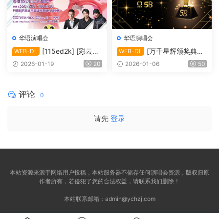
华语演唱会
华语演唱会
[115ed2k] [彩云再
[万千星辉颁奖典礼
WEB-DL
WEB-DL
现雷安娜演唱会][1080i.HDT
2025][1080i.HDTV.H264.D
2026-01-19
20
2026-01-06
50
V.H264.DD2.0][TS/4.09 Gi
D5.1][TS/13.32 GiB]
B]
评论
0
请先
登录
本站资源来源于网络用户投稿，本站服务器不储存任何演唱会资源，版权归原
作者所有，若侵犯了您的合法权益，请联系我们删除！
本站联系邮箱：
admin@ychzj.com