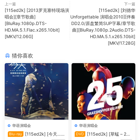
上一篇
下一篇
[115ed2k] [2013罗克塞特现场演
[115ed2k] [刘德华
唱会][章节歌曲]
Unforgettable 演唱会2010][伴奏
[BluRay.1080p.DTS-
DD2.0/原盘繁简SUP字幕/章节歌
HD.MA.5.1.Flac.x265.10bit]
曲][BluRay.1080p.2Audio.DTS-
[MKV/12.06G]
HD.MA.5.1.x265.10bit]
[MKV/17.28G]
猜你喜欢
华语演唱会
华语演唱会
[115ed2k] [今天…is
[115ed2k] [草蜢 – 25
Blu-ray
DVD