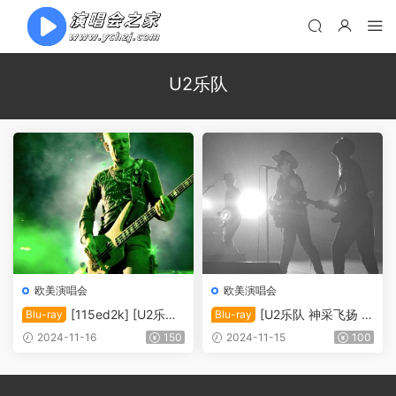
U2乐队
欧美演唱会
欧美演唱会
[115ed2k] [U2乐队
[U2乐队 神采飞扬 音
Blu-ray
Blu-ray
玫瑰碗演唱会 U2：360°.at.t
乐纪录片][ISO/21.8G]
2024-11-16
150
2024-11-15
100
he.Rose.Bowl.2009][ISO/4
0.2G]