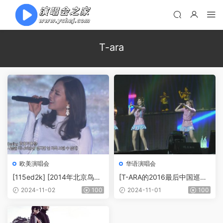
T-ara
欧美演唱会
华语演唱会
[115ed2k] [2014年北京鸟巢
[T-ARA的2016最后中国巡演]
韩流超级演唱会 [少女时代/T-
[MP4/19.9G]
2024-11-02
100
2024-11-01
100
ARA/Miss A/4Minute/Sistar/
2PM/CNBLUE/EXO/BEAST
等]][1080i][TP/14.16G]