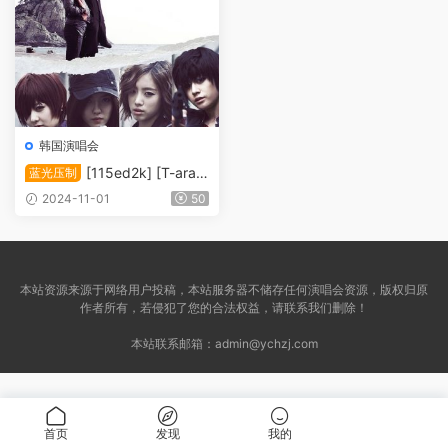
韩国演唱会
[115ed2k] [T-ara
蓝光压制
日本原版剧集短片][中字][MK
2024-11-01
50
V/8.59G]
本站资源来源于网络用户投稿，本站服务器不储存任何演唱会资源，版权归原
作者所有，若侵犯了您的合法权益，请联系我们删除！
本站联系邮箱：
admin@ychzj.com
首页
发现
我的