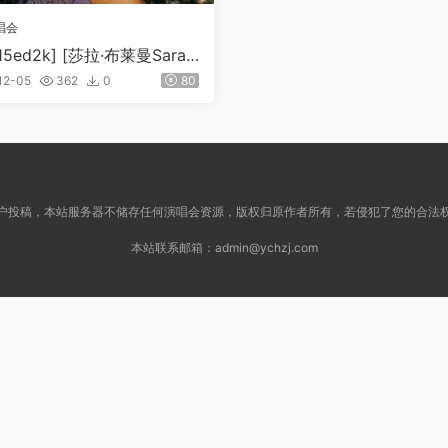
唱会
115ed2k] [莎拉·布莱曼Sarah
htman 2004拉斯维加斯演唱会
12-05
362
0
80
rom Las Vegas][ISO/7.08G]
户投稿，本站服务器不储存任何演唱会资源，版权归原作者所有，若侵犯了您的合法
本站联系邮箱：
admin@ychzj.com