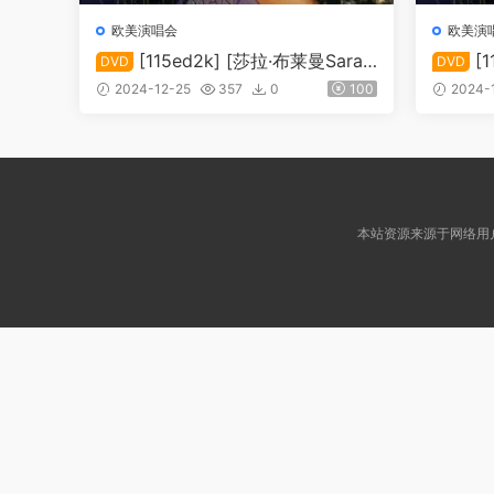
欧美演唱会
欧美演
[115ed2k] [莎拉·布莱曼Sarah
[
DVD
DVD
Brightman 2004拉斯维加斯演唱会
Brig
2024-12-25
357
0
100
2024-
Live From Las Vegas][2DVD/ISO/
Live F
11.28G]
本站资源来源于网络用