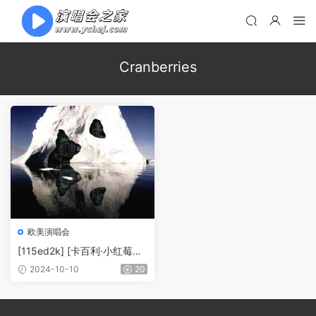
Cranberries
欧美演唱会
[115ed2k] [卡百利·小红莓乐
队最经典现场 2001巴黎演唱
2024-10-10
20
会][MKV/1.45G]