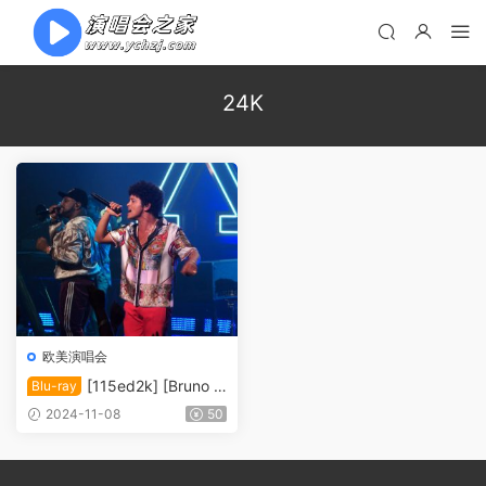
24K
欧美演唱会
[115ed2k] [Bruno M
Blu-ray
ars：24K魔幻演唱会实录][IS
2024-11-08
50
O/5.5G]