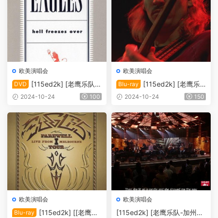
欧美演唱会
欧美演唱会
[115ed2k] [老鹰乐队冰
[115ed2k] [老鹰乐
DVD
Blu-ray
封地狱1994音乐会现场 ][中
队 休斯敦站现场][ISO/12.73
2024-10-24
100
2024-10-24
150
字][ISO/6.86G]
G]
欧美演唱会
欧美演唱会
[115ed2k] [[老鹰乐
[115ed2k] [老鹰乐队-加州旅
Blu-ray