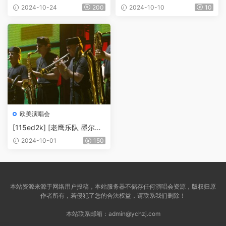
队 墨尔本告别巡回演唱会 20
馆-1994冰封地狱演唱会][4K
2024-10-24
200
2024-10-10
10
05][DIY中英字幕][42.39G][I
修复60帧][MKV/3.53G]
SO/42.39G]
欧美演唱会
[115ed2k] [老鹰乐队 墨尔本
告别巡回演唱会][英简繁SUP
2024-10-01
150
字幕/章节歌曲][BluRay.1080
p.DTS-HD.MA.5.1.Flac.x26
5.10bit][mkv/18.18G]
本站资源来源于网络用户投稿，本站服务器不储存任何演唱会资源，版权归原
作者所有，若侵犯了您的合法权益，请联系我们删除！
本站联系邮箱：
admin@ychzj.com