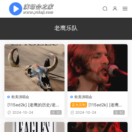
老鹰乐队
欧美演唱会
欧美演唱会
[115ed2k] [老鹰的历史/老鹰
[115ed2k] [老鹰乐
蓝光压制
乐队传奇历史][MKV/12.06G]
队1977年加州旅馆巡演休斯
2024-10-24
50
2024-10-24
80
敦站][章节歌曲][BluRay.108
0p.DTS-HD.MA.5.1.Flac.x26
5.10bit][MKV/6.3G]