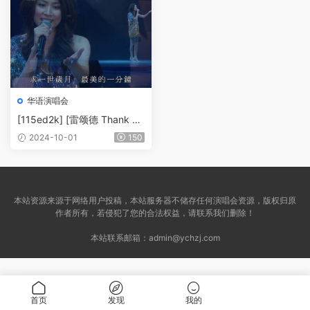
华语演唱会
[115ed2k] [雷颂德 Thank Yo
u 演唱会][原盘繁SUP字幕/章
2024-10-01
150
节歌名][BluRay.1080p.DTS-
HD.MA.5.1.Flac.x265.10bit]
[MKV/29.25G]
本站资源来源于网络用户投稿，本站服务器不储存任何演唱会资源，版权归原
作者所有，若侵犯了您的合法权益，请联系我们删除！
本站联系邮箱：
admin@ychzj.com
首页
发现
我的