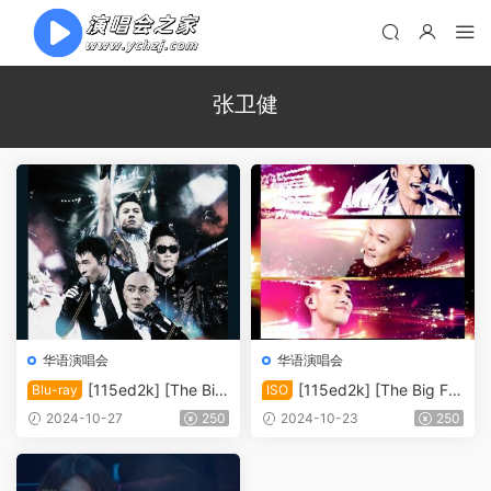
张卫健
华语演唱会
华语演唱会
[115ed2k] [The Big
[115ed2k] [The Big Fo
Blu-ray
ISO
Four – 2013 大四喜 大家利事
ur 2010世界巡回演唱会 香港
2024-10-27
250
2024-10-23
250
世界巡回演唱会香港红馆站][I
站][ISO/43.78G]
SO/43.19G]