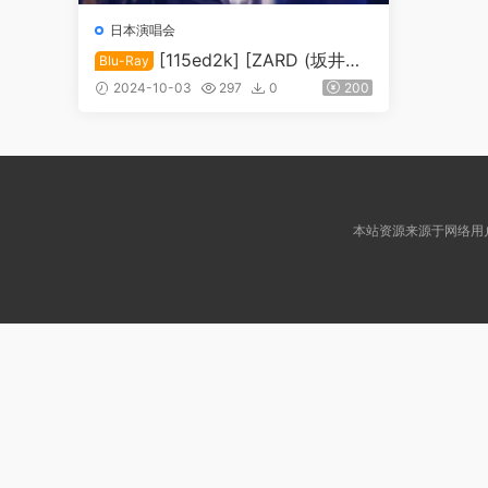
日本演唱会
[115ed2k] [ZARD (坂井泉
Blu-Ray
水) 2004年演唱会 30周年纪念版
2024-10-03
297
0
200
含特典][ISO/31.68G/1080i]
本站资源来源于网络用