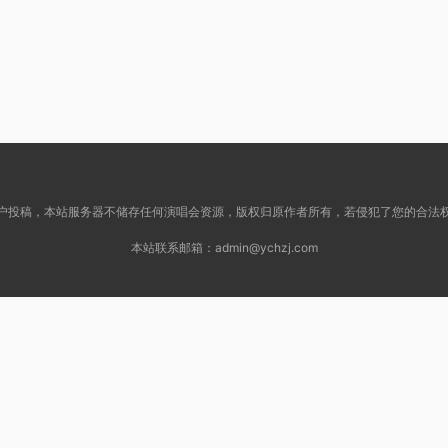
户投稿，本站服务器不储存任何演唱会资源，版权归原作者所有，若侵犯了您的合法
本站联系邮箱：
admin@ychzj.com