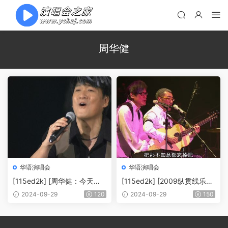
周华健
华语演唱会
华语演唱会
[115ed2k] [周华健：今天唱
[115ed2k] [2009纵贯线乐团
什么世界巡回演唱会-台北场]
世界巡回演唱会 Live in Taipe
2024-09-29
120
2024-09-29
150
[原盘繁简SUP字幕/章节歌曲]
i 出发&终点站][章节简繁字
[BluRay.1080p.DTS-HD.MA.
幕][mkv/21.9G][Bluray.1080
5.1.Flac.x265.10bit][mkv/2
p.DTS-HDMA5.1.x265.10bi